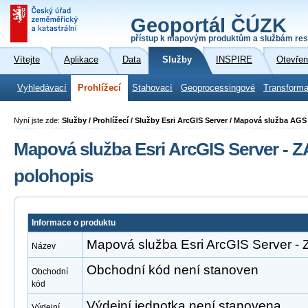
Geoportál ČÚZK
přístup k mapovým produktům a službám res
Vítejte
Aplikace
Data
Služby
INSPIRE
Otevřen
Vyhledávací
Prohlížecí
Stahovací
Geoprocessingové
Transforma
Nyní jste zde:
Služby / Prohlížecí / Služby Esri ArcGIS Server / Mapová služba A
Mapová služba Esri ArcGIS Server -
polohopis
Informace o produktu
Mapová služba Esri ArcGIS Server 
Název
Obchodní kód není stanoven
Obchodní
kód
Výdejní jednotka není stanovena
Výdejní