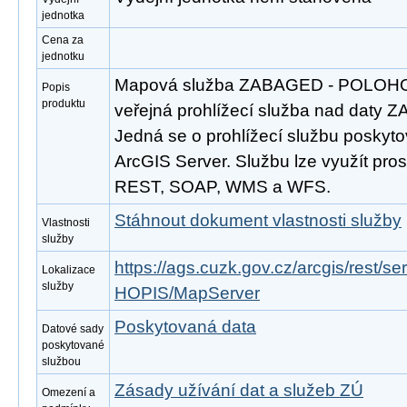
jednotka
Cena za
jednotku
Mapová služba ZABAGED - POLOHOP
Popis
produktu
veřejná prohlížecí služba nad daty 
Jedná se o prohlížecí službu poskyto
ArcGIS Server. Službu lze využít pros
REST, SOAP, WMS a WFS.
Stáhnout dokument vlastnosti služby
Vlastnosti
služby
https://ags.cuzk.gov.cz/arcgis/res
Lokalizace
služby
HOPIS/MapServer
Poskytovaná data
Datové sady
poskytované
službou
Zásady užívání dat a služeb ZÚ
Omezení a