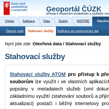
Geoportál ČÚZK
přístup k mapovým produktům a službám res
Vítejte
Aplikace
Data
Služby
INSPIRE
Otevřen
Datové sady
Stahovací služby
Aplikace pro poskytování dat
Nyní jste zde:
Otevřená data / Stahovací služby
Stahovací služby
Stahovací služby ATOM
pro přístup k př
souborům
lze využít i ve vlastních aplikací
popsány v metadatech služeb (xml dokum
základnímu využití (stahování souborů a přijí
aktualizaci) postačí i běžný internetový p