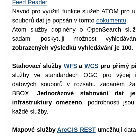
Feed Reader
.
Návod pro využití funkce služeb ATOM pro u
souborů dat je popsán v tomto
dokumentu
.
Atom služby doplněny o OpenSearch služ
sadami poskytují možnost vyhledáv
zobrazených výsledků vyhledávání je 100
.
Stahovací služby
WFS
a
WCS
pro přímý př
služby ve standardech OGC pro výdej in
datových souborů v rozsahu zadaném ža
BBOX.
Jednorázové stahování dat j
infrastruktury omezeno
, podrobnosti jso
každé služby.
Mapové služby
ArcGIS REST
umožňují data