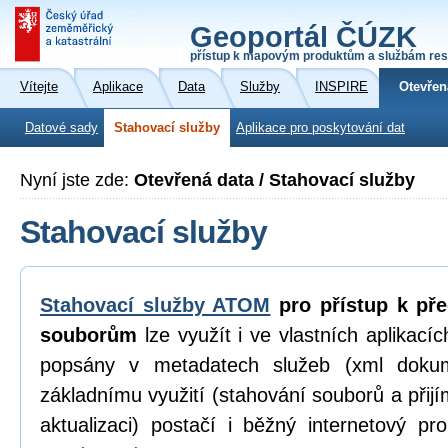
Geoportál ČÚZK
přístup k mapovým produktům a službám res
Vítejte
Aplikace
Data
Služby
INSPIRE
Otevřen
Datové sady
Stahovací služby
Aplikace pro poskytování dat
Nyní jste zde:
Otevřená data / Stahovací služby
Stahovací služby
Stahovací služby ATOM
pro přístup k př
souborům
lze využít i ve vlastních aplikací
popsány v metadatech služeb (xml dokum
základnímu využití (stahování souborů a přijí
aktualizaci) postačí i běžný internetový p