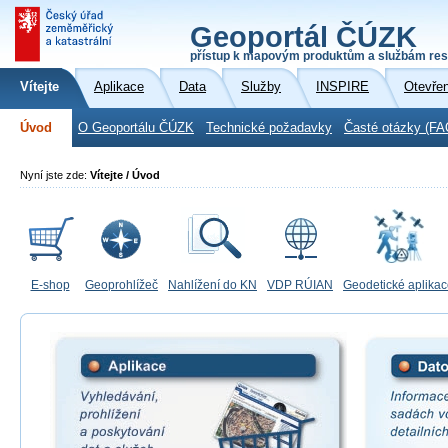
Geoportál ČÚZK
přístup k mapovým produktům a službám res
Vítejte
Aplikace
Data
Služby
INSPIRE
Otevře
Úvod
O Geoportálu ČÚZK
Technické požadavky
Časté otázky (FA
Nyní jste zde:
Vítejte / Úvod
E-shop
Geoprohlížeč
Nahlížení do KN
VDP RÚIAN
Geodetické aplika