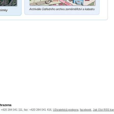
yhrazena
.: +420 284 041 111, fax: +420 284 041 416,
Uživatelská podpora
,
facebook
,
Jak číst RSS ka