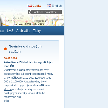
Česky
English
Přihlášení do aplikací
mes
LMS
Archiválie
Tisky
Novinky o datových
sadách
30.07.2026
Aktualizace Základních topografických
map ČR
V datovém skladu otevřených dat byly
aktualizovány
Základní topografické mapy
ČR
v měřítkách 1:10 000, 1:25 000, 1:50
000 a 1:100 000. Aktualizovány byly i
mapové služby pro jednotlivá měřítka a
služba
obsahující vrstvy se všemi
dostupnými měřítky tohoto státního
mapového díla.
Více