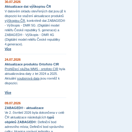
30.07.2026
Aktualizace dat výškopisu ČR
V datovém skladu otevřených dat jsou již k
dispozici ke stažení aktualizace produktů
výškopisu ČR
, konkrétně dat ZABAGED®
- Výškopis - DMR 5G. (Digitální model
reliéfu České republiky 5. generace) a
ZABAGED® - Výškopis - DMR 4G
(Digitální model reliéfu České republiky
4.generace).
Více
24.07.2026
Aktualizace produktu Ortofoto CIR
Prohlížecí služba WMS - ortofoto CIR
byla
aktualizována daty z let 2024 a 2025.
Aktuální
souborová data
jsou rovněž k
dispozici.
Více
09.07.2026
ZABAGED® - aktualizace
Ve 2. čtvrtletí 2026 byla dokončena v celé
ČR aktualizace následujících
typů
objektů ZABAGED®
: Definiční bod
adresního místa; Definiční bod správního
celku; Hranice správní jednotky a