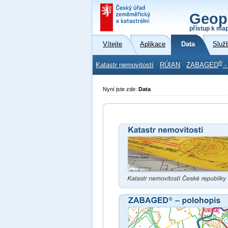
Geop
přístup k ma
Vítejte
Aplikace
Data
Služ
®
Katastr nemovitostí
RÚIAN
ZABAGED
-
Nyní jste zde:
Data