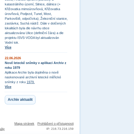
katastrálního území; Silnice, dálnice (+
Křižovatka mimoúrovňová, Křižovatka
úrovňová, Podjezd, Tunel, Most,
Parkoviště, odpočívka); Železniční stanice,
zastávka; Suchá nádrž. Dále v dotčených
lokalitách byla dle návrhu obce
aktualizována Ulice (definiční čára) a dle
projektu ISVS-VODA byl aktualizován
Vodní tok.
Více
22.06.2026
Nové letecké snímky v aplikaci Archiv z
roku 1979
Aplikace Archiv byla doplněna o nově
naskenované archivní letecké měřické
snímky z roku
1979.
Více
Archiv aktualit
Mapa stránek
Prohlášení o přístupnosti
nály
IP: 216.73.216.159