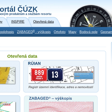
ortál ČÚZK
povým produktům a službám resortu
by
INSPIRE
Otevřená data
®
 polohopis
ZABAGED
- výškopis
Ortofoto
Mapy
Bodová pole
Geona
Otevřená data