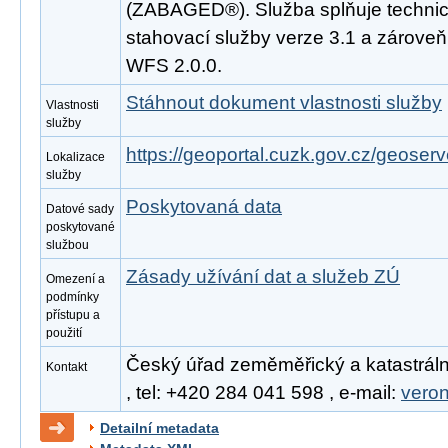
(ZABAGED®). Služba splňuje techni
stahovací služby verze 3.1 a zárove
WFS 2.0.0.
Stáhnout dokument vlastnosti služby
Vlastnosti
služby
https://geoportal.cuzk.gov.cz/geoserv
Lokalizace
služby
Poskytovaná data
Datové sady
poskytované
službou
Zásady užívání dat a služeb ZÚ
Omezení a
podmínky
přístupu a
použití
Český úřad zeměměřický a katastráln
Kontakt
, tel: +420 284 041 598 , e-mail:
vero
Detailní metadata