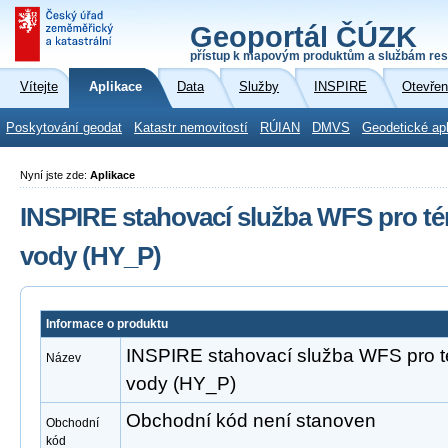
Geoportál ČÚZK
přístup k mapovým produktům a službám res
Vítejte
Aplikace
Data
Služby
INSPIRE
Otevřen
Poskytování geodat
Katastr nemovitostí
RÚIAN
DMVS
Geodetické ap
Nyní jste zde:
Aplikace
INSPIRE stahovací služba WFS pro té
vody (HY_P)
Informace o produktu
INSPIRE stahovací služba WFS pro t
Název
vody (HY_P)
Obchodní kód není stanoven
Obchodní
kód