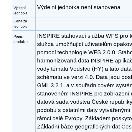
Výdejní jednotka není stanovena
Výdejní
jednotka
Cena za
jednotku
INSPIRE stahovací služba WFS pro t
Popis
produktu
služba umožňující uživatelům opakov
pomocí technologie WFS 2.0.0. Staho
harmonizovaná data INSPIRE aplika
vody tématu Vodstvo (HY) a tato dat
schématu ve verzi 4.0. Data jsou po
GML 3.2.1. a v souřadnicovém sys
stanoveném INSPIRE pro zobrazení d
datová sada vodstva České republiky
podobu s ostatními daty vytvářenými
rámci celé Evropy. Základem poskyto
Základní báze geografických dat Čes