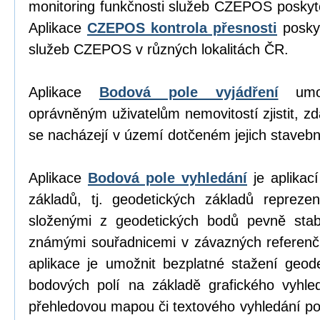
monitoring funkčnosti služeb CZEPOS poskyt
Aplikace
CZEPOS kontrola přesnosti
poskyt
služeb CZEPOS v různých lokalitách ČR.
Aplikace
Bodová pole vyjádření
umož
oprávněným uživatelům nemovitostí zjistit, z
se nacházejí v území dotčeném jejich stavební
Aplikace
Bodová pole vyhledání
je aplikací
základů, tj. geodetických základů repreze
složenými z geodetických bodů pevně stab
známými souřadnicemi v závazných referen
aplikace je umožnit bezplatné stažení geod
bodových polí na základě grafického vyhl
přehledovou mapou či textového vyhledání p