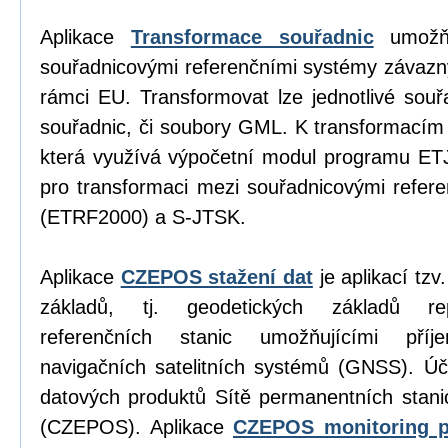
Aplikace
Transformace souřadnic
umožňu
souřadnicovými referenčními systémy závazn
rámci EU. Transformovat lze jednotlivé sou
souřadnic, či soubory GML. K transformacím
která využívá výpočetní modul programu E
pro transformaci mezi souřadnicovými refe
(ETRF2000) a S-JTSK.
Aplikace
CZEPOS stažení dat
je aplikací tz
základů, tj. geodetických základů re
referenčních stanic umožňujícími příj
navigačních satelitních systémů (GNSS). Úč
datových produktů Sítě permanentních stan
(CZEPOS). Aplikace
CZEPOS monitoring p