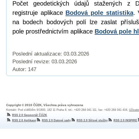
Počet geodetických údajů stažených z D
registruje aplikace
Bodová pole statistika
. 
na bodech bodových polí lze zaslat přísl
pole prostřednictvím aplikace
Bodová pole hl
Poslední aktualizace: 03.03.2026
Poslední revize:
03.03.2026
Autor: 147
Copyright © 2010 ČÚZK, Všechna práva vyhrazena
Kontakt: Pod sídlištěm 9/1800, 182 11 Praha 8, tel.: +420 284 041 111, fax: +420 284 041 416,
Uživate
RSS 2.0 Geoportál ČÚZK
RSS 2.0 Aplikace
RSS 2.0 Datové sady
RSS 2.0 Síťové služby
RSS 2.0 INSPIRE