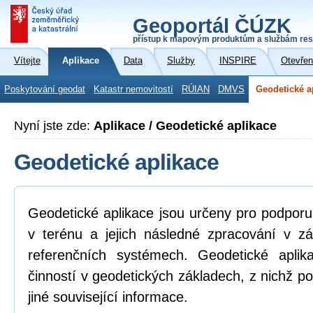
Geoportál ČÚZK
přístup k mapovým produktům a službám res
Vítejte
Aplikace
Data
Služby
INSPIRE
Otevřen
Poskytování geodat
Katastr nemovitostí
RÚIAN
DMVS
Geodetické a
Nyní jste zde:
Aplikace / Geodetické aplikace
Geodetické aplikace
Geodetické aplikace jsou určeny pro podpor
v terénu a jejich následné zpracování v z
referenčních systémech. Geodetické aplik
činností v geodetických základech, z nichž po
jiné související informace.