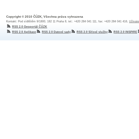
Copyright © 2010 ČÚZK, Všechna práva vyhrazena
Kontakt: Pod sídlištěm 9/1800, 182 11 Praha 8, tel.: +420 284 041 111, fax: +420 284 041 416,
Uživate
RSS 2.0 Geoportál ČÚZK
RSS 2.0 Aplikace
RSS 2.0 Datové sady
RSS 2.0 Síťové služby
RSS 2.0 INSPIRE