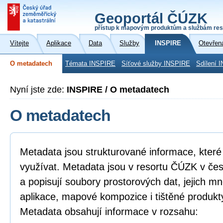
Geoportál ČÚZK
přístup k mapovým produktům a službám res
Vítejte
Aplikace
Data
Služby
INSPIRE
Otevřen
O metadatech
Témata INSPIRE
Síťové služby INSPIRE
Sdílení 
Nyní jste zde:
INSPIRE / O metadatech
O metadatech
Metadata jsou strukturované informace, které l
využívat. Metadata jsou v resortu ČÚZK v če
a popisují soubory prostorových dat, jejich mn
aplikace, mapové kompozice i tištěné produkt
Metadata obsahují informace v rozsahu: