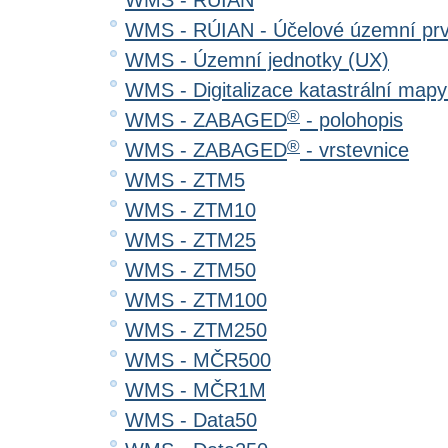
WMS - RÚIAN
WMS - RÚIAN - Účelové územní pr
WMS - Územní jednotky (UX)
WMS - Digitalizace katastrální map
®
WMS - ZABAGED
- polohopis
®
WMS - ZABAGED
- vrstevnice
WMS - ZTM5
WMS - ZTM10
WMS - ZTM25
WMS - ZTM50
WMS - ZTM100
WMS - ZTM250
WMS - MČR500
WMS - MČR1M
WMS - Data50