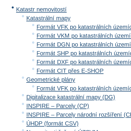
Katastr nemovitostí
Katastrální mapy
Formát VFK po katastrálních území
Formát VKM po katastrálních územ
Formát DGN po katastrálních územ
Formát SHP po katastrálních území
Formát DXF po katastrálních území
Formát CIT přes E-SHOP
Geometrické plány
Formát VFK po katastrálních území
Digitalizace katastrální mapy (DG)
INSPIRE – Parcely (CP)
INSPIRE – Parcely národní rozšíření (
ÚHDP (formát CSV)