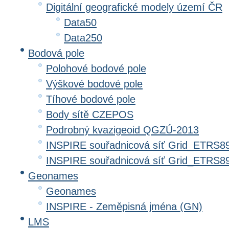
Digitální geografické modely území ČR
Data50
Data250
Bodová pole
Polohové bodové pole
Výškové bodové pole
Tíhové bodové pole
Body sítě CZEPOS
Podrobný kvazigeoid QGZÚ-2013
INSPIRE souřadnicová síť Grid_ETRS8
INSPIRE souřadnicová síť Grid_ETRS
Geonames
Geonames
INSPIRE - Zeměpisná jména (GN)
LMS