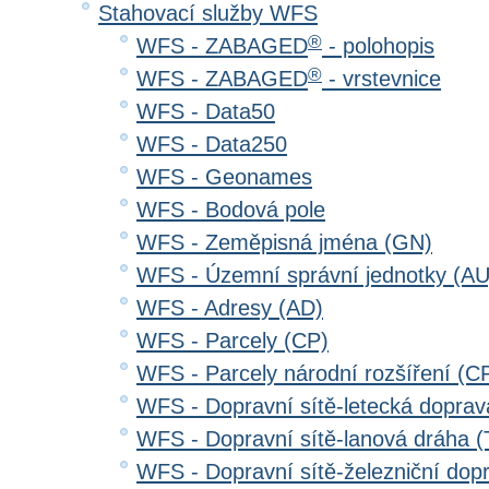
Stahovací služby WFS
®
WFS - ZABAGED
- polohopis
®
WFS - ZABAGED
- vrstevnice
WFS - Data50
WFS - Data250
WFS - Geonames
WFS - Bodová pole
WFS - Zeměpisná jména (GN)
WFS - Územní správní jednotky (AU
WFS - Adresy (AD)
WFS - Parcely (CP)
WFS - Parcely národní rozšíření (C
WFS - Dopravní sítě-letecká dopra
WFS - Dopravní sítě-lanová dráha
WFS - Dopravní sítě-železniční do