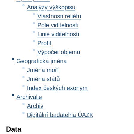
Analýzy výškopisu
Vlastnosti reliéfu
Pole viditelnosti
Linie viditelnosti
Profil
Výpočet objemu
Geografická jména
Jména moří
Jména států
Index českých exonym
Archiválie
Archiv
Digitální badatelna ÚAZK
Data