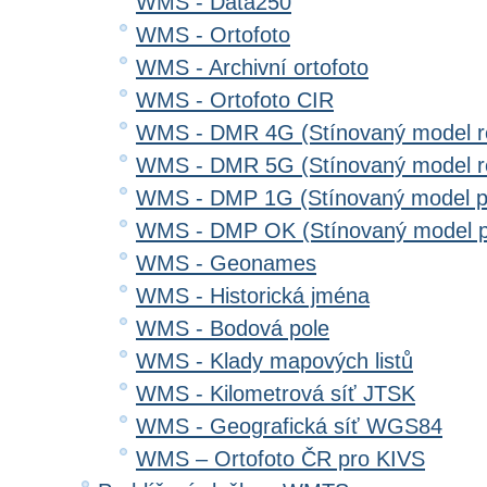
WMS - Data250
WMS - Ortofoto
WMS - Archivní ortofoto
WMS - Ortofoto CIR
WMS - DMR 4G (Stínovaný model re
WMS - DMR 5G (Stínovaný model re
WMS - DMP 1G (Stínovaný model p
WMS - DMP OK (Stínovaný model p
WMS - Geonames
WMS - Historická jména
WMS - Bodová pole
WMS - Klady mapových listů
WMS - Kilometrová síť JTSK
WMS - Geografická síť WGS84
WMS – Ortofoto ČR pro KIVS