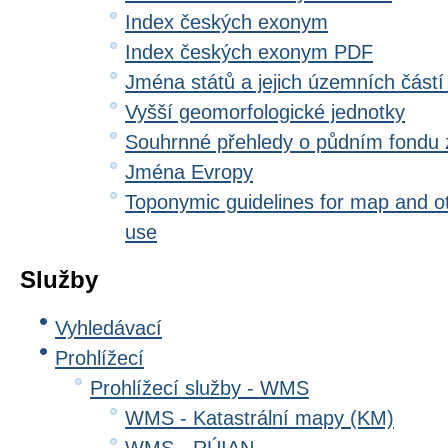
Index českých exonym
Index českých exonym PDF
Jména států a jejich územních částí
Vyšší geomorfologické jednotky
Souhrnné přehledy o půdním fondu
Jména Evropy
Toponymic guidelines for map and oth
use
Služby
Vyhledávací
Prohlížecí
Prohlížecí služby - WMS
WMS - Katastrální mapy (KM)