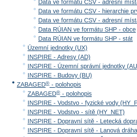
Data ve formátu CSV - adresní místa
Data ve formátu CSV - hierarchie prv
Data ve formátu CSV - adresní místa
Data RÚIAN ve formátu SHP - obce
Data RÚIAN ve formátu SHP - stát
Územní jednotky (UX)
INSPIRE - Adresy (AD)
INSPIRE - Územní správní jednotky (AU
INSPIRE - Budovy (BU)
®
ZABAGED
- polohopis
®
ZABAGED
- polohopis
INSPIRE - Vodstvo - fyzické vody (HY_
INSPIRE - Vodstvo - sítě (HY_NET)
INSPIRE - Dopravní sítě - Letecká dop
INSPIRE - Dopravní sítě - Lanová drá