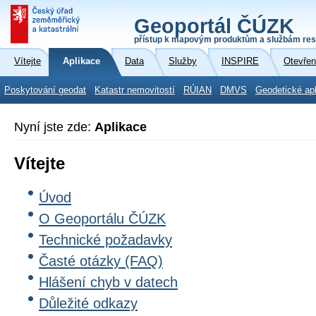
Geoportál ČÚZK
přístup k mapovým produktům a službám res
Vítejte
Aplikace
Data
Služby
INSPIRE
Otevřen
Poskytování geodat
Katastr nemovitostí
RÚIAN
DMVS
Geodetické ap
Nyní jste zde:
Aplikace
Vítejte
Úvod
O Geoportálu ČÚZK
Technické požadavky
Časté otázky (FAQ)
Hlášení chyb v datech
Důležité odkazy