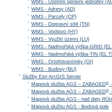
WMS - Územní správní jednotky (A
WMS - Adresy (AD)
WMS - Parcely (CP)
WMS - Dopravní sítě (TN)
WMS - Vodstvo (HY)
WMS - Využití území (LU)
WMS - Nadmořská výška-GRID (EL
WMS - Nadmořská výška-TIN (EL T
WMS - Ortofotosnímky (OI)
WMS - Budovy (BU)
Služby Esri ArcGIS Server
®
Mapová služba AGS – ZABAGED
-
®
Mapová služba AGS – ZABAGED
-
Mapová služba AGS - nad daty RÚ
Mapová službu AGS - Bodová pole