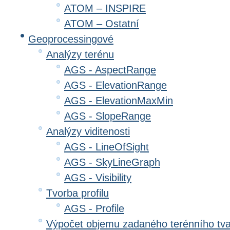
ATOM – INSPIRE
ATOM – Ostatní
Geoprocessingové
Analýzy terénu
AGS - AspectRange
AGS - ElevationRange
AGS - ElevationMaxMin
AGS - SlopeRange
Analýzy viditenosti
AGS - LineOfSight
AGS - SkyLineGraph
AGS - Visibility
Tvorba profilu
AGS - Profile
Výpočet objemu zadaného terénního tv