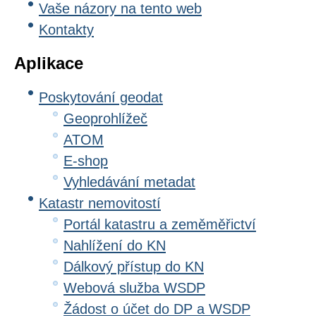
Vaše názory na tento web
Kontakty
Aplikace
Poskytování geodat
Geoprohlížeč
ATOM
E-shop
Vyhledávání metadat
Katastr nemovitostí
Portál katastru a zeměměřictví
Nahlížení do KN
Dálkový přístup do KN
Webová služba WSDP
Žádost o účet do DP a WSDP