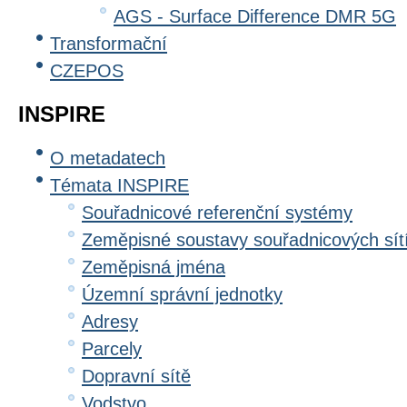
AGS - Surface Difference DMR 5G
Transformační
CZEPOS
INSPIRE
O metadatech
Témata INSPIRE
Souřadnicové referenční systémy
Zeměpisné soustavy souřadnicových sít
Zeměpisná jména
Územní správní jednotky
Adresy
Parcely
Dopravní sítě
Vodstvo