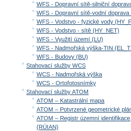
WFS - Dopravní sítě-silniční dopr
WFS - Dopravní sítě-vodní doprav
WFS - Vodstvo - fyzické vody (HY_
WFS - Vodstvo - sítě (HY_NET)
WFS - Využití území (LU)
WFS - Nadmořská výška-TIN (EL_T
WFS - Budovy (BU)
Stahovací služby WCS
WCS - Nadmořská výška
WCS - Ortofotosnímky
Stahovací služby ATOM
ATOM – Katastrální mapa
ATOM – Potvrzené geometrické plá
ATOM – Registr územní identifikace
(RÚIAN)