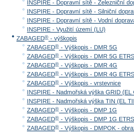
INSPIRE - Dopravní sítě - Železniční d
INSPIRE - Dopravní sítě - Silniční do
INSPIRE - Dopravní sítě - Vodní dopr
INSPIRE - Využití území (LU)
®
ZABAGED
- výškopis
®
ZABAGED
- Výškopis - DMR 5G
®
ZABAGED
- Výškopis - DMR 5G ETR
®
ZABAGED
- Výškopis - DMR 4G
®
ZABAGED
- Výškopis - DMR 4G ETR
®
ZABAGED
- Výškopis - vrstevnice
INSPIRE - Nadmořská výška GRID (EL
INSPIRE - Nadmořská výška TIN (EL TI
®
ZABAGED
- Výškopis - DMP 1G
®
ZABAGED
- Výškopis - DMP 1G ETR
®
ZABAGED
- Výškopis - DMPOK - obra