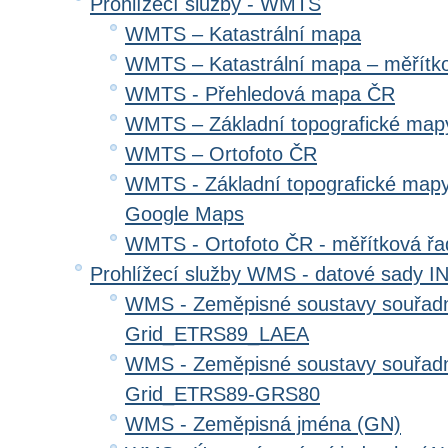
Prohlížecí služby - WMTS
WMTS – Katastrální mapa
WMTS – Katastrální mapa – měřítk
WMTS - Přehledová mapa ČR
WMTS – Základní topografické ma
WMTS – Ortofoto ČR
WMTS - Základní topografické mapy
Google Maps
WMTS - Ortofoto ČR - měřítková ř
Prohlížecí služby WMS - datové sady 
WMS - Zeměpisné soustavy souřadni
Grid_ETRS89_LAEA
WMS - Zeměpisné soustavy souřadni
Grid_ETRS89-GRS80
WMS - Zeměpisná jména (GN)