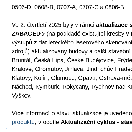
0506-D, 0608-B, 0707-A, 0707-C a 0806-B.
Ve 2. čtvrtletí 2025 byly v rámci
aktualizace 
ZABAGED®
(na podkladě existující kresby v
výstupů z dat leteckého laserového skenován
zdrojů) aktualizovány budovy a další stavební
Bruntál, Česká Lípa, České Budějovice, Frýd
Králové, Chomutov, Jihlava, Jindřichův Hradec
Klatovy, Kolín, Olomouc, Opava, Ostrava-měs
Náchod, Nymburk, Rokycany, Rychnov nad K
Vyškov.
Více informací o stavu aktualizace je uveden
produktu
, v oddíle
Aktualizační cyklus - stav