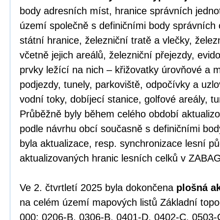
body adresních míst, hranice správních jednot
území společně s definičními body správních 
státní hranice, železniční tratě a vlečky, žele
včetně jejich areálů, železniční přejezdy, evid
prvky ležící na nich – křižovatky úrovňové a
podjezdy, tunely, parkoviště, odpočívky a uzlov
vodní toky, dobíjecí stanice, golfové areály, tu
Průběžně byly během celého období aktualizov
podle návrhu obcí současně s definičními bo
byla aktualizace, resp. synchronizace lesní p
aktualizovaných hranic lesních celků v ZABA
Ve 2. čtvrtletí 2025 byla dokončena
plošná a
na celém území mapových listů Základní top
000: 0206-B, 0306-B, 0401-D, 0402-C, 0503-