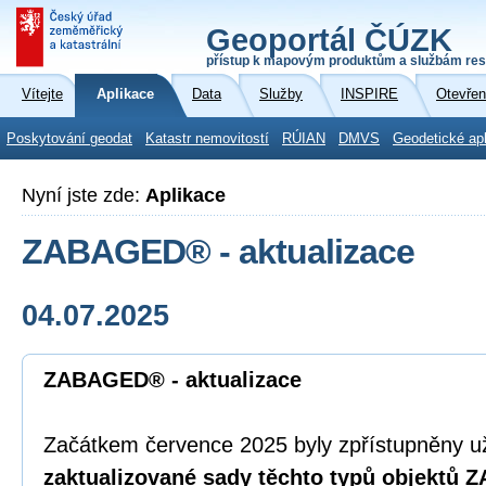
Geoportál ČÚZK
přístup k mapovým produktům a službám res
Vítejte
Aplikace
Data
Služby
INSPIRE
Otevřen
Poskytování geodat
Katastr nemovitostí
RÚIAN
DMVS
Geodetické ap
Nyní jste zde:
Aplikace
ZABAGED® - aktualizace
04.07.2025
ZABAGED® - aktualizace
Začátkem července 2025 byly zpřístupněny u
zaktualizované sady těchto typů objektů