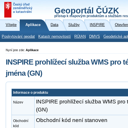
Geoportál ČÚZK
přístup k mapovým produktům a službám res
Vítejte
Aplikace
Data
Služby
INSPIRE
Otevřen
Poskytování geodat
Katastr nemovitostí
RÚIAN
DMVS
Geodetické ap
Nyní jste zde:
Aplikace
INSPIRE prohlížecí služba WMS pro 
jména (GN)
Informace o produktu
INSPIRE prohlížecí služba WMS pro
Název
(GN)
Obchodní kód není stanoven
Obchodní
kód