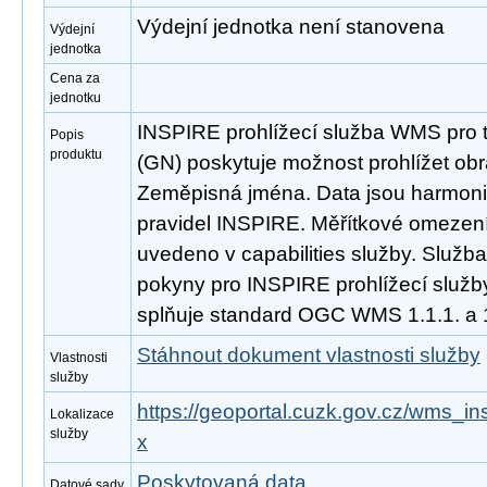
Výdejní jednotka není stanovena
Výdejní
jednotka
Cena za
jednotku
INSPIRE prohlížecí služba WMS pro
Popis
produktu
(GN) poskytuje možnost prohlížet ob
Zeměpisná jména. Data jsou harmoni
pravidel INSPIRE. Měřítkové omezení 
uvedeno v capabilities služby. Služb
pokyny pro INSPIRE prohlížecí služby
splňuje standard OGC WMS 1.1.1. a 1
Stáhnout dokument vlastnosti služby
Vlastnosti
služby
https://geoportal.cuzk.gov.cz/wms_i
Lokalizace
služby
x
Poskytovaná data
Datové sady