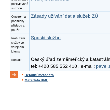
poskytované
službou
Zásady užívání dat a služeb ZÚ
Omezení a
podmínky
přístupu a
použití
Spustit službu
Prohlížení
služby ve
veřejném
klientu
Český úřad zeměměřický a katastrální
Kontakt
tel: +420 585 552 410 , e-mail:
pavel.
Detailní metadata
Metadata XML