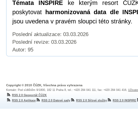
Témata INSPIRE
ke kterým resort ČÚZK
poskytovat
harmonizovaná data dle INSPI
jsou uvedena v pravém sloupci této stránky.
Poslední aktualizace: 03.03.2026
Poslední revize:
03.03.2026
Autor: 95
Copyright © 2010 ČÚZK, Všechna práva vyhrazena
Kontakt: Pod sídlištěm 9/1800, 182 11 Praha 8, tel.: +420 284 041 111, fax: +420 284 041 416,
Uživate
RSS 2.0 Geoportál ČÚZK
RSS 2.0 Aplikace
RSS 2.0 Datové sady
RSS 2.0 Síťové služby
RSS 2.0 INSPIRE