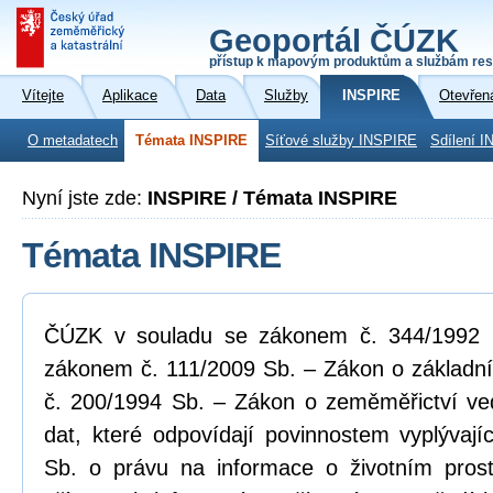
Geoportál ČÚZK
přístup k mapovým produktům a službám res
Vítejte
Aplikace
Data
Služby
INSPIRE
Otevřen
O metadatech
Témata INSPIRE
Síťové služby INSPIRE
Sdílení I
Nyní jste zde:
INSPIRE / Témata INSPIRE
Témata INSPIRE
ČÚZK v souladu se zákonem č. 344/1992 Sb
zákonem č. 111/2009 Sb. – Zákon o základní
č. 200/1994 Sb. – Zákon o zeměměřictví ve
dat, které odpovídají povinnostem vyplývaj
Sb. o právu na informace o životním pros