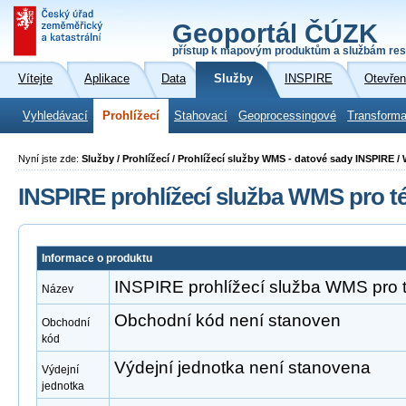
Geoportál ČÚZK
přístup k mapovým produktům a službám res
Vítejte
Aplikace
Data
Služby
INSPIRE
Otevřen
Vyhledávací
Prohlížecí
Stahovací
Geoprocessingové
Transforma
Nyní jste zde:
Služby / Prohlížecí / Prohlížecí služby WMS - datové sady INSPIRE /
INSPIRE prohlížecí služba WMS pro t
Informace o produktu
INSPIRE prohlížecí služba WMS pro 
Název
Obchodní kód není stanoven
Obchodní
kód
Výdejní jednotka není stanovena
Výdejní
jednotka