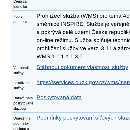
Cena za
jednotku
Prohlížecí služba (WMS) pro téma Ad
Popis
produktu
směrnice INSPIRE. Služba je veřejně
a pokrývá celé území České republik
on-line režimu. Služba splňuje tech
prohlížecí služby ve verzi 3.11 a zá
WMS 1.1.1 a 1.3.0.
Stáhnout dokument vlastnosti služby
Vlastnosti
služby
https://services.cuzk.gov.cz/wms/in
Lokalizace
služby
Poskytovaná data
Datové sady
poskytované
službou
Podmínky poskytování síťových slu
Omezení a
podmínky
přístupu a