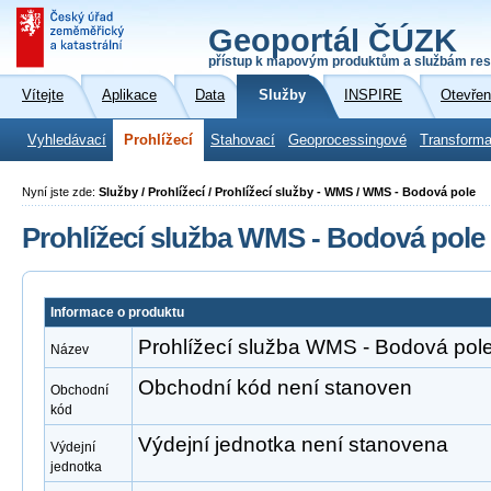
Geoportál ČÚZK
přístup k mapovým produktům a službám res
Vítejte
Aplikace
Data
Služby
INSPIRE
Otevřen
Vyhledávací
Prohlížecí
Stahovací
Geoprocessingové
Transforma
Nyní jste zde:
Služby / Prohlížecí / Prohlížecí služby - WMS / WMS - Bodová pole
Prohlížecí služba WMS - Bodová pole
Informace o produktu
Prohlížecí služba WMS - Bodová pol
Název
Obchodní kód není stanoven
Obchodní
kód
Výdejní jednotka není stanovena
Výdejní
jednotka