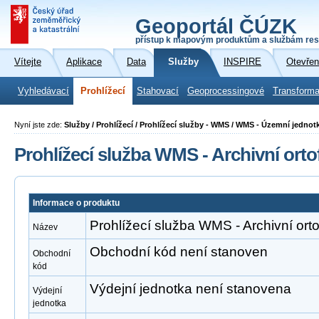
Geoportál ČÚZK
přístup k mapovým produktům a službám res
Vítejte
Aplikace
Data
Služby
INSPIRE
Otevřen
Vyhledávací
Prohlížecí
Stahovací
Geoprocessingové
Transforma
Nyní jste zde:
Služby / Prohlížecí / Prohlížecí služby - WMS / WMS - Územní jednot
Prohlížecí služba WMS - Archivní orto
Informace o produktu
Prohlížecí služba WMS - Archivní orto
Název
Obchodní kód není stanoven
Obchodní
kód
Výdejní jednotka není stanovena
Výdejní
jednotka