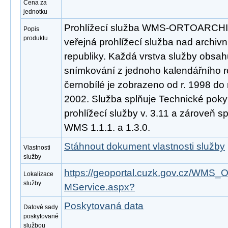
Cena za
jednotku
Prohlížecí služba WMS-ORTOARCHIV
Popis
produktu
veřejná prohlížecí služba nad archivn
republiky. Každá vrstva služby obsah
snímkování z jednoho kalendářního ro
černobílé je zobrazeno od r. 1998 do 
2002. Služba splňuje Technické pok
prohlížecí služby v. 3.11 a zároveň 
WMS 1.1.1. a 1.3.0.
Stáhnout dokument vlastnosti služby
Vlastnosti
služby
https://geoportal.cuzk.gov.cz/W
Lokalizace
služby
MService.aspx?
Poskytovaná data
Datové sady
poskytované
službou