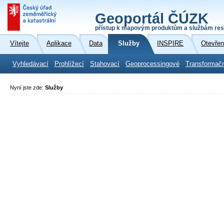
Geoportál ČÚZK
přístup k mapovým produktům a službám res
Vítejte
Aplikace
Data
Služby
INSPIRE
Otevřen
Vyhledávací
Prohlížecí
Stahovací
Geoprocessingové
Transformač
Nyní jste zde:
Služby