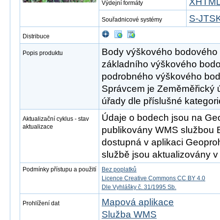
XHTM
Výdejní formáty
S-JTSK 
Souřadnicové systémy
Distribuce
Body výškového bodového p
Popis produktu
základního výškového bodo
podrobného výškového bod
Správcem je Zeměměřický úř
úřady dle příslušné kategor
Údaje o bodech jsou na Ge
Aktualizační cyklus - stav
aktualizace
publikovány WMS službou Bo
dostupná v aplikaci Geopro
službě jsou aktualizovány v
Podmínky přístupu a použití
Bez poplatků
Licence Creative Commons CC BY 4.0
Dle Vyhlášky č. 31/1995 Sb.
Mapová aplikace
Prohlížení dat
Služba WMS