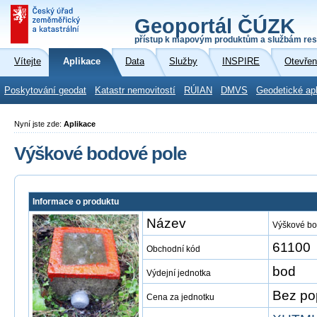
Geoportál ČÚZK
přístup k mapovým produktům a službám res
Vítejte
Aplikace
Data
Služby
INSPIRE
Otevřen
Poskytování geodat
Katastr nemovitostí
RÚIAN
DMVS
Geodetické ap
Nyní jste zde:
Aplikace
Výškové bodové pole
Informace o produktu
Název
Výškové bo
61100
Obchodní kód
bod
Výdejní jednotka
Bez po
Cena za jednotku