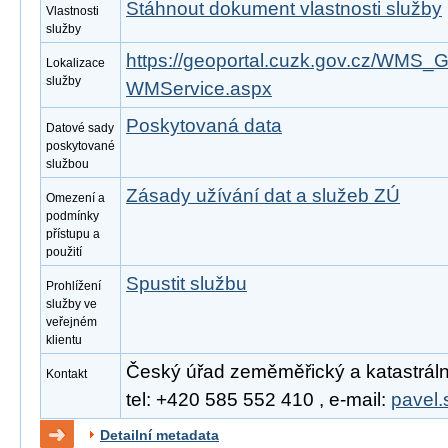
Stáhnout dokument vlastnosti služby
Vlastnosti
služby
https://geoportal.cuzk.gov.cz/WM
Lokalizace
služby
WMService.aspx
Poskytovaná data
Datové sady
poskytované
službou
Zásady užívání dat a služeb ZÚ
Omezení a
podmínky
přístupu a
použití
Spustit službu
Prohlížení
služby ve
veřejném
klientu
Český úřad zeměměřický a katastrální
Kontakt
tel: +420 585 552 410 , e-mail:
pavel.
Detailní metadata