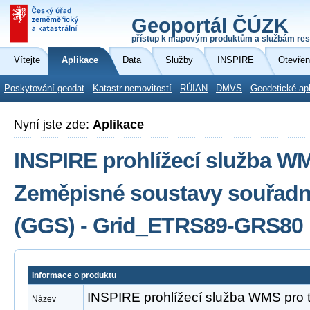
Geoportál ČÚZK
přístup k mapovým produktům a službám res
Vítejte
Aplikace
Data
Služby
INSPIRE
Otevřen
Poskytování geodat
Katastr nemovitostí
RÚIAN
DMVS
Geodetické ap
Nyní jste zde:
Aplikace
INSPIRE prohlížecí služba W
Zeměpisné soustavy souřadni
(GGS) - Grid_ETRS89-GRS80
Informace o produktu
INSPIRE prohlížecí služba WMS pro
Název