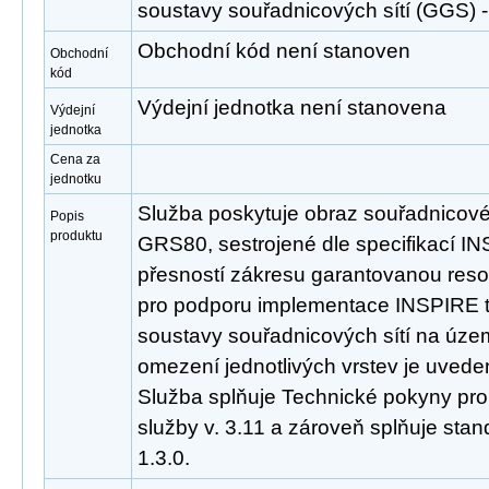
soustavy souřadnicových sítí (GGS
Obchodní kód není stanoven
Obchodní
kód
Výdejní jednotka není stanovena
Výdejní
jednotka
Cena za
jednotku
Služba poskytuje obraz souřadnicov
Popis
produktu
GRS80, sestrojené dle specifikací INS
přesností zákresu garantovanou reso
pro podporu implementace INSPIRE
soustavy souřadnicových sítí na úze
omezení jednotlivých vrstev je uveden
Služba splňuje Technické pokyny pro
služby v. 3.11 a zároveň splňuje st
1.3.0.