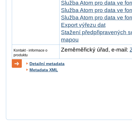
Služba Atom pro data ve fo
Služba Atom pro data ve f
Služba Atom pro data ve f
Export výřezu dat
Stažení předpřipravených s
mapou
Zeměměřický úřad, e-mail:
Kontakt - informace o
produktu
Detailní metadata
Metadata XML