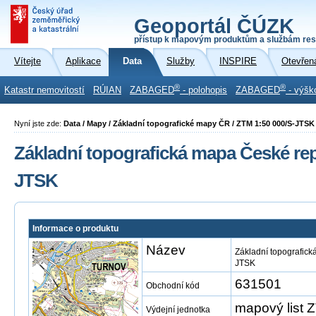
Geoportál ČÚZK
přístup k mapovým produktům a službám res
Vítejte
Aplikace
Data
Služby
INSPIRE
Otevřen
®
®
Katastr nemovitostí
RÚIAN
ZABAGED
- polohopis
ZABAGED
- výšk
Nyní jste zde:
Data / Mapy / Základní topografické mapy ČR / ZTM 1:50 000/S-JTSK
Základní topografická mapa České repu
JTSK
Informace o produktu
Název
Základní topografick
JTSK
631501
Obchodní kód
mapový list
Výdejní jednotka