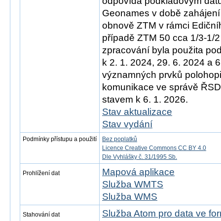
odpovídá podkladovým d
Geonames v době zahájení 
obnově ZTM v rámci Ediční
případě ZTM 50 cca 1/3-1/2
zpracování byla použita po
k 2. 1. 2024, 29. 6. 2024 a 
významných prvků polohopis
komunikace ve správě ŘSD)
stavem k 6. 1. 2026.
Stav aktualizace
Stav vydání
Podmínky přístupu a použití
Bez poplatků
Licence Creative Commons CC BY 4.0
Dle Vyhlášky č. 31/1995 Sb.
Mapová aplikace
Prohlížení dat
Služba WMTS
Služba WMS
Služba Atom pro data ve f
Stahování dat