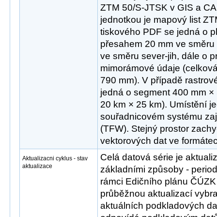
ZTM 50/S-JTSK v GIS a CAD
jednotkou je mapový list Z
tiskového PDF se jedná o 
přesahem 20 mm ve směru
ve směru sever-jih, dále o 
mimorámové údaje (celková
790 mm). V případě rastrov
jedná o segment 400 mm × 
20 km × 25 km). Umístění je
souřadnicovém systému zaji
(TFW). Stejný prostor zachyc
vektorových dat ve formát
Celá datová série je aktua
Aktualizacni cyklus - stav
aktualizace
základními způsoby - peri
rámci Edičního plánu ČÚZK 
průběžnou aktualizací vybr
aktuálních podkladových dat