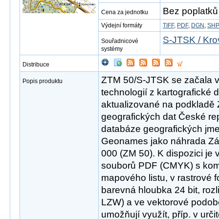
Bez poplatků
Cena za jednotku
Výdejní formáty
TIFF
,
PDF
,
DGN
,
SH
S-JTSK / Kro
Souřadnicové
systémy
Distribuce
ZTM 50/S-JTSK se začala v r
Popis produktu
technologií z kartografické
aktualizované na podkladě 
geografických dat České r
databáze geografických jme
Geonames jako náhrada Zák
000 (ZM 50). K dispozici je 
souborů PDF (CMYK) s ko
mapového listu, v rastrové
barevná hloubka 24 bit, roz
LZW) a ve vektorové podob
umožňují využít, příp. v urči