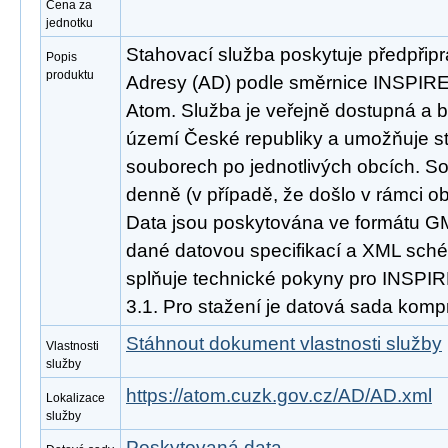
Cena za
jednotku
Stahovací služba poskytuje předpřip
Popis
produktu
Adresy (AD) podle směrnice INSPIRE
Atom. Služba je veřejně dostupná a b
území České republiky a umožňuje st
souborech po jednotlivých obcích. S
denně (v případě, že došlo v rámci o
Data jsou poskytována ve formátu GM
dané datovou specifikací a XML sché
splňuje technické pokyny pro INSPIR
3.1. Pro stažení je datová sada komp
Stáhnout dokument vlastnosti služby
Vlastnosti
služby
https://atom.cuzk.gov.cz/AD/AD.xml
Lokalizace
služby
Poskytovaná data