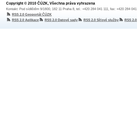
Copyright © 2010 ČÚZK, Všechna práva vyhrazena
Kontakt: Pod sídlištěm 9/1800, 182 11 Praha 8, tel.: +420 284 041 111, fax: +420 284 04
RSS 2.0 Geoportál ČÚZK
RSS 2.0 Aplikace
RSS 2.0 Datové sady
RSS 2.0 Síťové služby
RSS 2.0