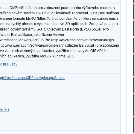
cí data DMR 4G, určená pro zobrazení podrobného výškového modelu v
souřadnicovém systému S-JTSK v Křovákově zobrazení. Data jsou službou
vaném formátu LERC (https://github.com/Esri/lerc), který umožňuje jejich
dem na rychlý přenos a vykreslení dat ve 3D aplikacích. Zdrojová data pro
souřadnicovém systému S-JTSK/Krovak East North (EPSG 5514). Pro
távající Esri aplikace, jako Scene Viewer
tware/scene-viewer), ArcGIS Pro (http://www.esri.com/en/software/arcgis-
ttp://www.esri.com/software/arcgis-earth).Službu lze využít i pro zobrazení
e vlastních webových aplikacích, využitím knihovny ArcGIS API for
vních aplikacích, využitím ArcGIS Runtime SDK.
osti služby
rcgis/rest/services/3D/dmr4g/ImageServer
žeb ZÚ