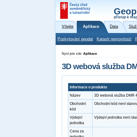
Geop
přístup k ma
Vítejte
Aplikace
Data
Služ
Poskytování geodat
Katastr nemovitostí
Nyní jste zde:
Aplikace
3D webová služba D
Informace o produktu
Název
3D webová služba DMR 
Obchodní
Obchodní kód není stano
kód
Výdejní
Výdejní jednotka není st
jednotka
Cena za
jednotku