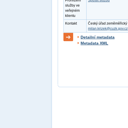
Prohlížení
Spustit službu
služby ve
veřejném
klientu
Kontakt
Český úřad zeměměřický a k
milan.krizek@cuzk.gov.cz
Detailní metadata
Metadata XML