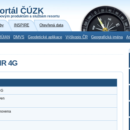
ortál ČÚZK
povým produktům a službám resortu
by
INSPIRE
Otevřená data
RÚIAN
DMVS
Geodetické aplikace
Výškopis ČR
Geografická jména
Ar
MR 4G
4G
ven
anovena