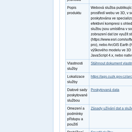
Popis
Webová služba publikují
produktu
prostředí webu ve 3D, v 
poskytována ve specializo
efektivní kompresi s ohle
službu jsou umístěna v 
zobrazení dat lze využít s
(https://www.esri.com/sof
pro), nebo ArcGIS Earth (h
výškového modelu ve 3D v
JavaScript 4.x, nebo nati
Vlastnosti
Stáhnout dokument vlastn
služby
Lokalizace
https://ags.cuzk.gov.cz/a
služby
Datové sady
Poskytovaná data
poskytované
službou
Omezení a
Zásady užívání dat a slu
podmínky
přístupu a
použití