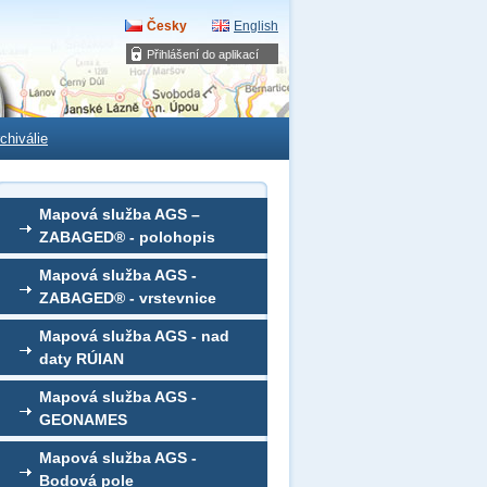
Česky
English
Přihlášení do aplikací
chiválie
Mapová služba AGS –
ZABAGED® - polohopis
Mapová služba AGS -
ZABAGED® - vrstevnice
Mapová služba AGS - nad
daty RÚIAN
Mapová služba AGS -
GEONAMES
Mapová služba AGS -
Bodová pole