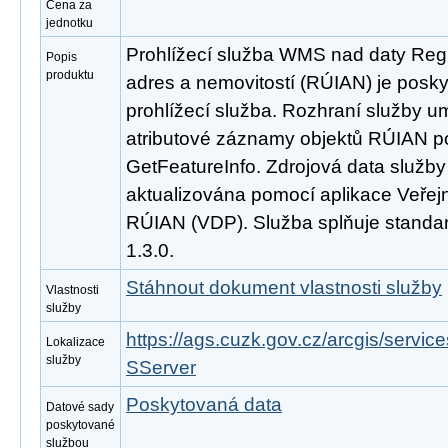
Cena za
jednotku
Prohlížecí služba WMS nad daty Regi
Popis
produktu
adres a nemovitostí (RÚIAN) je posk
prohlížecí služba. Rozhraní služby 
atributové záznamy objektů RÚIAN 
GetFeatureInfo. Zdrojová data služb
aktualizována pomocí aplikace Veřejn
RÚIAN (VDP). Služba splňuje stand
1.3.0.
Stáhnout dokument vlastnosti služby
Vlastnosti
služby
https://ags.cuzk.gov.cz/arcgis/ser
Lokalizace
služby
SServer
Poskytovaná data
Datové sady
poskytované
službou