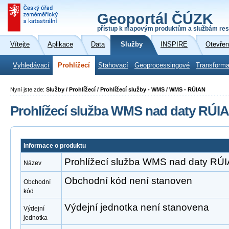
Geoportál ČÚZK
přístup k mapovým produktům a službám res
Vítejte
Aplikace
Data
Služby
INSPIRE
Otevřen
Vyhledávací
Prohlížecí
Stahovací
Geoprocessingové
Transforma
Nyní jste zde:
Služby / Prohlížecí / Prohlížecí služby - WMS / WMS - RÚIAN
Prohlížecí služba WMS nad daty RÚI
Informace o produktu
Prohlížecí služba WMS nad daty RÚ
Název
Obchodní kód není stanoven
Obchodní
kód
Výdejní jednotka není stanovena
Výdejní
jednotka