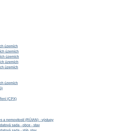
ích územích
ích územích
ních územích
ích územích
ích územích
ích územích
G)
íření (CPX)
es a nemovitostí (RÚIAN) - výstupy
datová sada - obce - stav
datová sada - stát- stav