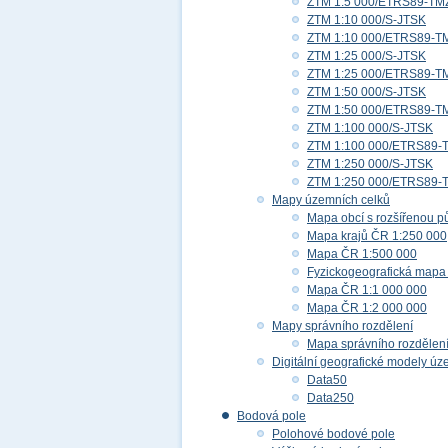
ZTM 1:5 000/ETRS89-TM
ZTM 1:10 000/S-JTSK
ZTM 1:10 000/ETRS89-T
ZTM 1:25 000/S-JTSK
ZTM 1:25 000/ETRS89-T
ZTM 1:50 000/S-JTSK
ZTM 1:50 000/ETRS89-T
ZTM 1:100 000/S-JTSK
ZTM 1:100 000/ETRS89-
ZTM 1:250 000/S-JTSK
ZTM 1:250 000/ETRS89-
Mapy územních celků
Mapa obcí s rozšířenou p
Mapa krajů ČR 1:250 000
Mapa ČR 1:500 000
Fyzickogeografická mapa
Mapa ČR 1:1 000 000
Mapa ČR 1:2 000 000
Mapy správního rozdělení
Mapa správního rozdělen
Digitální geografické modely ú
Data50
Data250
Bodová pole
Polohové bodové pole