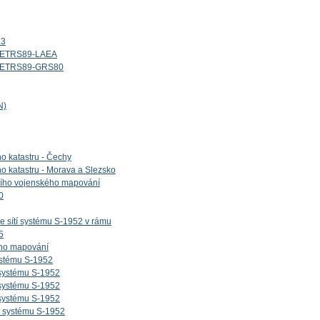
13
d_ETRS89-LAEA
id_ETRS89-GRS80
N)
ho katastru - Čechy
ho katastru - Morava a Slezsko
etího vojenského mapování
0
e sítí systému S-1952 v rámu
5
ého mapování
ystému S-1952
 systému S-1952
 systému S-1952
 systému S-1952
v systému S-1952