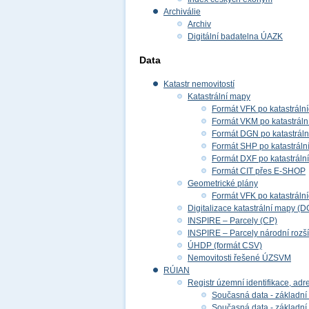
Archiválie
Archiv
Digitální badatelna ÚAZK
Data
Katastr nemovitostí
Katastrální mapy
Formát VFK po katastráln
Formát VKM po katastráln
Formát DGN po katastrál
Formát SHP po katastráln
Formát DXF po katastráln
Formát CIT přes E-SHOP
Geometrické plány
Formát VFK po katastráln
Digitalizace katastrální mapy (D
INSPIRE – Parcely (CP)
INSPIRE – Parcely národní rozš
ÚHDP (formát CSV)
Nemovitosti řešené ÚZSVM
RÚIAN
Registr územní identifikace, adr
Současná data - základní 
Současná data - základní 