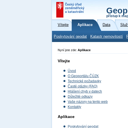
Geop
přístup k ma
Vítejte
Aplikace
Data
Služ
Poskytování geodat
Katastr nemovitostí
Nyní jste zde:
Aplikace
Vítejte
Úvod
O Geoportálu ČÚZK
Technické požadavky
Časté otázky (FAQ)
Hlášení chyb v datech
Důležité odkazy
Vaše názory na tento web
Kontakty
Aplikace
Poskytování geodat