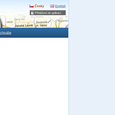
Česky
English
Přihlášení do aplikací
chiválie