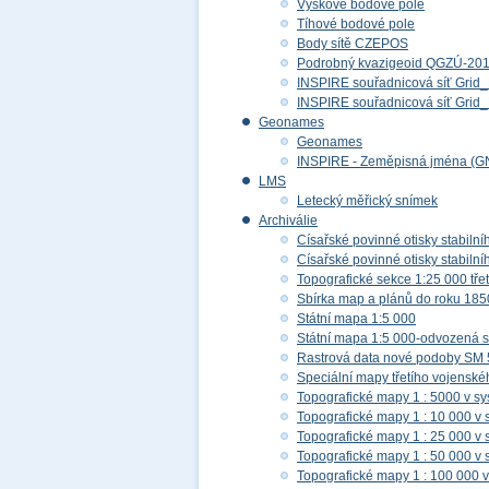
Výškové bodové pole
Tíhové bodové pole
Body sítě CZEPOS
Podrobný kvazigeoid QGZÚ-20
INSPIRE souřadnicová síť Gri
INSPIRE souřadnicová síť Gr
Geonames
Geonames
INSPIRE - Zeměpisná jména (G
LMS
Letecký měřický snímek
Archiválie
Císařské povinné otisky stabilní
Císařské povinné otisky stabilní
Topografické sekce 1:25 000 tř
Sbírka map a plánů do roku 185
Státní mapa 1:5 000
Státní mapa 1:5 000-odvozená s
Rastrová data nové podoby SM 
Speciální mapy třetího vojensk
Topografické mapy 1 : 5000 v s
Topografické mapy 1 : 10 000 v
Topografické mapy 1 : 25 000 v
Topografické mapy 1 : 50 000 v
Topografické mapy 1 : 100 000 