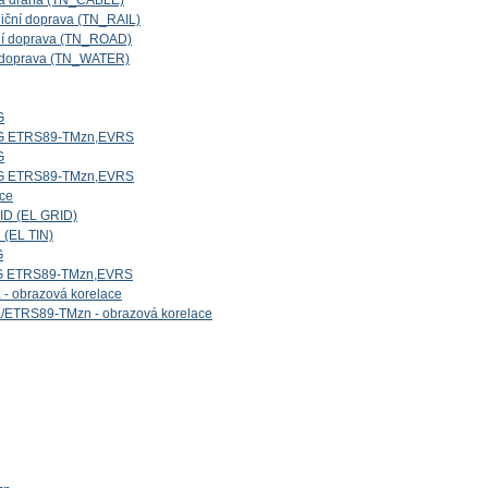
ová dráha (TN_CABLE)
niční doprava (TN_RAIL)
iční doprava (TN_ROAD)
ní doprava (TN_WATER)
G
5G ETRS89-TMzn,EVRS
G
4G ETRS89-TMzn,EVRS
ice
ID (EL GRID)
 (EL TIN)
G
1G ETRS89-TMzn,EVRS
- obrazová korelace
/ETRS89-TMzn - obrazová korelace