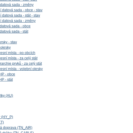
 datová sada - změny
 datová sada - obce - stav
datová sada - stát - stav
í datová sada - změny
 datová sada - obce
 datová sada - stát
rsky - stav
 okrsky
esní místa - po obcích
sní místa - za celý stát
archie prvků - za celý stát
esní místa - volební okrsky
HP - obce
P - stát
tky (AU)
y (HY_P)
ET)
cká doprava (TN_AIR)