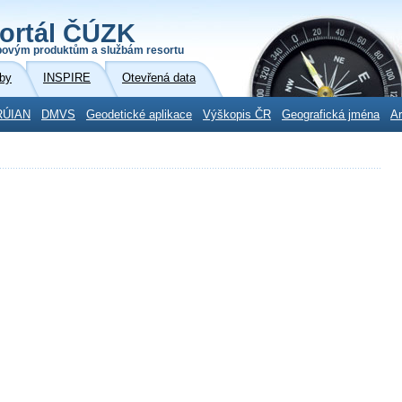
ortál ČÚZK
povým produktům a službám resortu
by
INSPIRE
Otevřená data
RÚIAN
DMVS
Geodetické aplikace
Výškopis ČR
Geografická jména
Ar