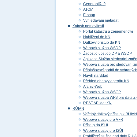
Geoprohlížeč
ATOM
E-shop
Vyhledávání metadat
Katastr nemovitostí
Portál katastru a zeměměřictví
Nahlížení do KN
Dálkový přístup do KN
Webová služba WSDP
Žádost o účet do DP a WSDP
Aplikace Služba sledování změ
Webová služba pro sledování z
Přihlašovací portál do vybraných
Návrh na vklad
Přehled obnovy operátu KN
Archiv-Web
Webová služba WSGP
Webová služba WFS pro data 
REST API dat KN
RÚIAN
Veřejný dálkový přístup k RÚIAN
Webové služby pro VFR
Přístup do ISÚI
Webové služby pro ISÚI
Prohlížecí služba nad daty RÚI