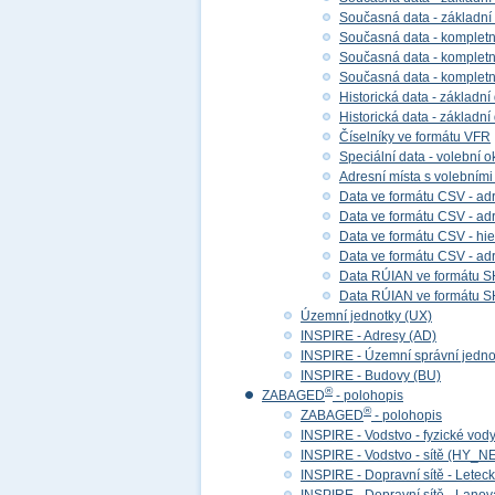
Současná data - základní
Současná data - kompletní
Současná data - kompletní 
Současná data - kompletn
Historická data - základní
Historická data - základní
Číselníky ve formátu VFR
Speciální data - volební ok
Adresní místa s volebními
Data ve formátu CSV - adr
Data ve formátu CSV - adre
Data ve formátu CSV - hier
Data ve formátu CSV - adr
Data RÚIAN ve formátu S
Data RÚIAN ve formátu SH
Územní jednotky (UX)
INSPIRE - Adresy (AD)
INSPIRE - Územní správní jedno
INSPIRE - Budovy (BU)
®
ZABAGED
- polohopis
®
ZABAGED
- polohopis
INSPIRE - Vodstvo - fyzické vod
INSPIRE - Vodstvo - sítě (HY_N
INSPIRE - Dopravní sítě - Lete