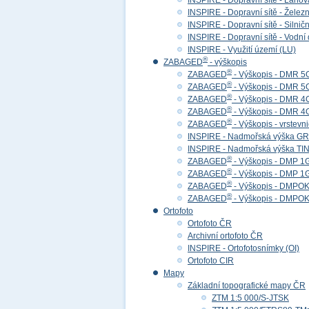
INSPIRE - Dopravní sítě - Lan
INSPIRE - Dopravní sítě - Želez
INSPIRE - Dopravní sítě - Siln
INSPIRE - Dopravní sítě - Vod
INSPIRE - Využití území (LU)
®
ZABAGED
- výškopis
®
ZABAGED
- Výškopis - DMR 5
®
ZABAGED
- Výškopis - DMR 
®
ZABAGED
- Výškopis - DMR 4
®
ZABAGED
- Výškopis - DMR 
®
ZABAGED
- Výškopis - vrstevn
INSPIRE - Nadmořská výška GR
INSPIRE - Nadmořská výška TIN
®
ZABAGED
- Výškopis - DMP 1
®
ZABAGED
- Výškopis - DMP 
®
ZABAGED
- Výškopis - DMPOK 
®
ZABAGED
- Výškopis - DMPOK
Ortofoto
Ortofoto ČR
Archivní ortofoto ČR
INSPIRE - Ortofotosnímky (OI)
Ortofoto CIR
Mapy
Základní topografické mapy ČR
ZTM 1:5 000/S-JTSK