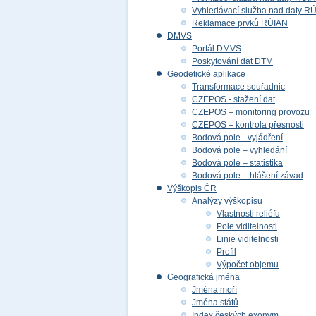
Vyhledávací služba nad daty R
Reklamace prvků RÚIAN
DMVS
Portál DMVS
Poskytování dat DTM
Geodetické aplikace
Transformace souřadnic
CZEPOS - stažení dat
CZEPOS – monitoring provozu
CZEPOS – kontrola přesnosti
Bodová pole - vyjádření
Bodová pole – vyhledání
Bodová pole – statistika
Bodová pole – hlášení závad
Výškopis ČR
Analýzy výškopisu
Vlastnosti reliéfu
Pole viditelnosti
Linie viditelnosti
Profil
Výpočet objemu
Geografická jména
Jména moří
Jména států
Index českých exonym