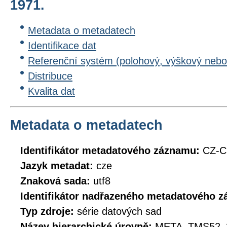
1971.
Metadata o metadatech
Identifikace dat
Referenční systém (polohový, výškový nebo
Distribuce
Kvalita dat
Metadata o metadatech
Identifikátor metadatového záznamu:
CZ-C
Jazyk metadat:
cze
Znaková sada:
utf8
Identifikátor nadřazeného metadatového 
Typ zdroje:
série datových sad
Název hierarchické úrovně:
META_TMS52_