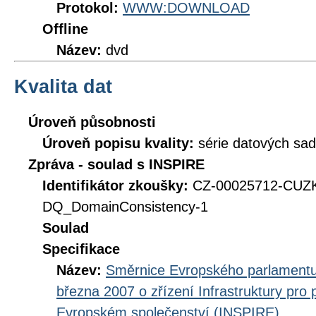
Protokol:
WWW:DOWNLOAD
Offline
Název:
dvd
Kvalita dat
Úroveň působnosti
Úroveň popisu kvality:
série datových sad
Zpráva - soulad s INSPIRE
Identifikátor zkoušky:
CZ-00025712-CUZ
DQ_DomainConsistency-1
Soulad
Specifikace
Název:
Směrnice Evropského parlamentu
března 2007 o zřízení Infrastruktury pro
Evropském společenství (INSPIRE)