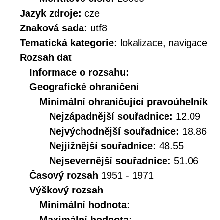
Jazyk zdroje:
cze
Znaková sada:
utf8
Tematická kategorie:
lokalizace, navigace
Rozsah dat
Informace o rozsahu:
Geografické ohraničení
Minimální ohraničující pravoúhelník
Nejzápadnější souřadnice:
12.09
Nejvýchodnější souřadnice:
18.86
Nejjižnější souřadnice:
48.55
Nejsevernější souřadnice:
51.06
Časový rozsah
1951 - 1971
Výškový rozsah
Minimální hodnota:
Maximální hodnota: