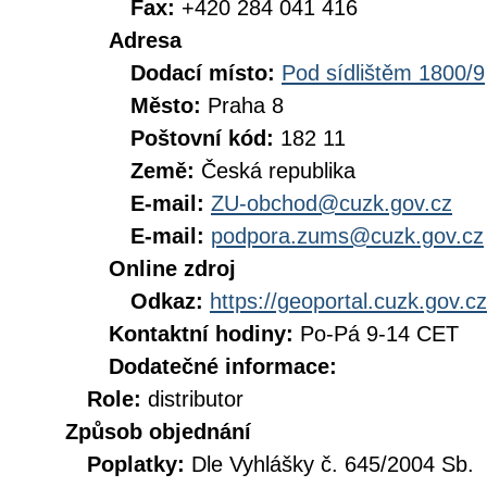
Fax:
+420 284 041 416
Adresa
Dodací místo:
Pod sídlištěm 1800/9
Město:
Praha 8
Poštovní kód:
182 11
Země:
Česká republika
E-mail:
ZU-obchod@cuzk.gov.cz
E-mail:
podpora.zums@cuzk.gov.cz
Online zdroj
Odkaz:
https://geoportal.cuzk.gov.cz
Kontaktní hodiny:
Po-Pá 9-14 CET
Dodatečné informace:
Role:
distributor
Způsob objednání
Poplatky:
Dle Vyhlášky č. 645/2004 Sb.