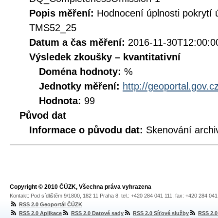
Popis měření:
Hodnocení úplnosti pokrytí
TMS52_25
Datum a čas měření:
2016-11-30T12:00:0
Výsledek zkoušky – kvantitativní
Doména hodnoty:
%
Jednotky měření:
http://geoportal.gov.c
Hodnota:
99
Původ dat
Informace o původu dat:
Skenování archi
Copyright © 2010 ČÚZK, Všechna práva vyhrazena
Kontakt: Pod sídlištěm 9/1800, 182 11 Praha 8, tel.: +420 284 041 111, fax: +420 284 04
RSS 2.0 Geoportál ČÚZK
RSS 2.0 Aplikace
RSS 2.0 Datové sady
RSS 2.0 Síťové služby
RSS 2.0