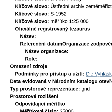
Klíčové slovo:
Ústřední archiv zeměměřict
Klíčové slovo:
S-1952
Klíčové slovo:
měřítko 1:25 000
Oficiálně registrovaný tezaurus
Název:
Referenční datum
Organizace zodpověd
Název organizace:
Role:
Omezení zdroje
Podmínky pro přístup a užití:
Dle Vyhlášk
Data evidovaná v Národním katalogu otev
Typ prostorové reprezentace:
grid
Prostorové rozlišení
Odpovídající měřítko
Měřítkové číslo:
25000