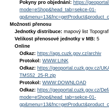
Pokyny pro objednání:
https://geoporta
mode=eShop&head_tab=sekce-01-
gp&menu=13&fnc=getProduct&product_
Možnosti přenosu
Jednotky distribuce:
mapový list Topograf
Velikost přenosové jednotky v MB:
5
Online
Odkaz:
https://ags.cuzk.gov.cz/archiv
Protokol:
WWW:LINK
Odkaz:
https://geoportal.cuzk.gov.cz
TMS52_25-R.zip
Protokol:
WWW:DOWNLOAD
Odkaz:
https://geoportal.cuzk.gov.cz/Def
mode=eShop&head_tab=sekce-01-
gp&menu=13&fnc=getProduct&product_