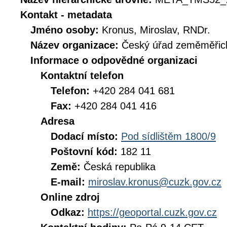
Kontakt - metadata
Jméno osoby:
Kronus, Miroslav, RNDr.
Název organizace:
Český úřad zeměměřick
Informace o odpovědné organizaci
Kontaktní telefon
Telefon:
+420 284 041 681
Fax:
+420 284 041 416
Adresa
Dodací místo:
Pod sídlištěm 1800/9
Poštovní kód:
182 11
Země:
Česká republika
E-mail:
miroslav.kronus@cuzk.gov.cz
Online zdroj
Odkaz:
https://geoportal.cuzk.gov.cz