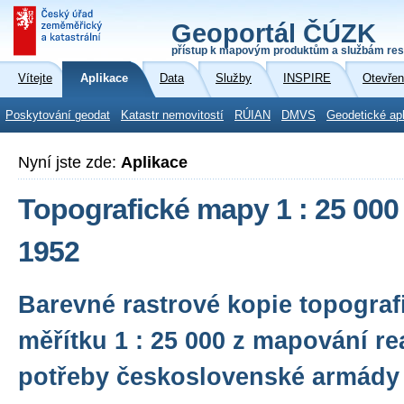
Geoportál ČÚZK
přístup k mapovým produktům a službám res
Vítejte
Aplikace
Data
Služby
INSPIRE
Otevřen
Poskytování geodat
Katastr nemovitostí
RÚIAN
DMVS
Geodetické ap
Nyní jste zde:
Aplikace
Topografické mapy 1 : 25 000
1952
Barevné rastrové kopie topogra
měřítku 1 : 25 000 z mapování r
potřeby československé armády 