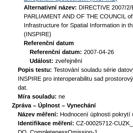
Alternativní název:
DIRECTIVE 2007/2
PARLIAMENT AND OF THE COUNCIL of 14
Infrastructure for Spatial Information i
(INSPIRE)
Referenční datum
Referenční datum:
2007-04-26
Událost:
zveřejnění
Popis testu:
Testování souladu série datov
INSPIRE pro interoperabilitu sad prostorov
dat.
Míra souladu:
ne
Zpráva – Úplnost – Vynechání
Název měření:
Hodnocení úplnosti pokrytí
Identifikace měření:
CZ-00025712-CUZK
DQ_CompletenessOmission-1