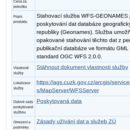
Cena za
jednotku
Stahovací služba WFS-GEONAMES je
Popis
produktu
poskytování dat databáze geografic
republiky (Geonames). Služba umožň
opakované stahování těchto dat z pe
publikační databáze ve formátu GML 
standard OGC WFS 2.0.0.
Stáhnout dokument vlastnosti služby
Vlastnosti
služby
https://ags.cuzk.gov.cz/arcgis/se
Lokalizace
služby
s/MapServer/WFSServer
Poskytovaná data
Datové sady
poskytované
službou
Zásady užívání dat a služeb ZÚ
Omezení a
podmínky