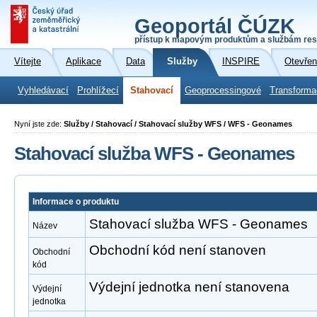
Geoportál ČÚZK
přístup k mapovým produktům a službám res
Vítejte
Aplikace
Data
Služby
INSPIRE
Otevřen
Vyhledávací
Prohlížecí
Stahovací
Geoprocessingové
Transforma
Nyní jste zde:
Služby / Stahovací / Stahovací služby WFS / WFS - Geonames
Stahovací služba WFS - Geonames
Informace o produktu
Stahovací služba WFS - Geonames
Název
Obchodní kód není stanoven
Obchodní
kód
Výdejní jednotka není stanovena
Výdejní
jednotka