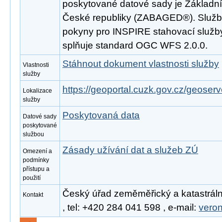
poskytované datové sady je Základní
České republiky (ZABAGED®). Služba
pokyny pro INSPIRE stahovací služby
splňuje standard OGC WFS 2.0.0.
Stáhnout dokument vlastnosti služby
Vlastnosti
služby
https://geoportal.cuzk.gov.cz/geoserv
Lokalizace
služby
Poskytovaná data
Datové sady
poskytované
službou
Zásady užívání dat a služeb ZÚ
Omezení a
podmínky
přístupu a
použití
Český úřad zeměměřický a katastráln
Kontakt
, tel: +420 284 041 598 , e-mail:
vero