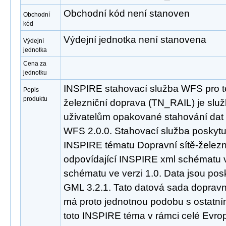
Obchodní kód není stanoven
Obchodní
kód
Výdejní jednotka není stanovena
Výdejní
jednotka
Cena za
jednotku
INSPIRE stahovací služba WFS pro t
Popis
produktu
železniční doprava (TN_RAIL) je slu
uživatelům opakované stahování dat
WFS 2.0.0. Stahovací služba poskyt
INSPIRE tématu Dopravní sítě-želez
odpovídající INSPIRE xml schématu v
schématu ve verzi 1.0. Data jsou po
GML 3.2.1. Tato datová sada dopravní
má proto jednotnou podobu s ostatní
toto INSPIRE téma v rámci celé Evro