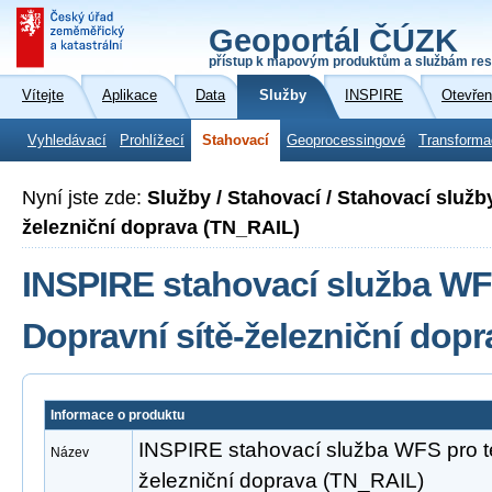
Geoportál ČÚZK
přístup k mapovým produktům a službám res
Vítejte
Aplikace
Data
Služby
INSPIRE
Otevřen
Vyhledávací
Prohlížecí
Stahovací
Geoprocessingové
Transforma
Nyní jste zde:
Služby / Stahovací / Stahovací služb
železniční doprava (TN_RAIL)
INSPIRE stahovací služba WF
Dopravní sítě-železniční dop
Informace o produktu
INSPIRE stahovací služba WFS pro t
Název
železniční doprava (TN_RAIL)