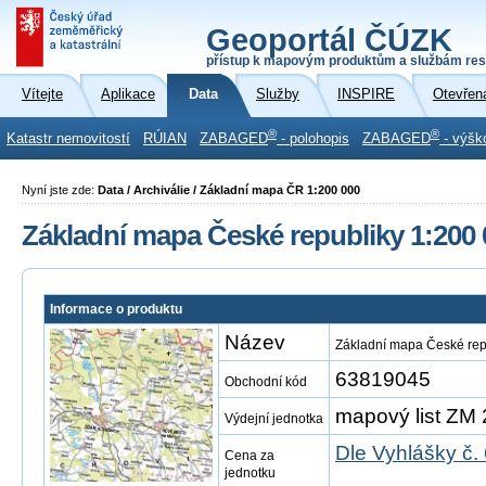
Geoportál ČÚZK
přístup k mapovým produktům a službám res
Vítejte
Aplikace
Data
Služby
INSPIRE
Otevřen
®
®
Katastr nemovitostí
RÚIAN
ZABAGED
- polohopis
ZABAGED
- výšk
Nyní jste zde:
Data / Archiválie / Základní mapa ČR 1:200 000
Základní mapa České republiky 1:200 
Informace o produktu
Název
Základní mapa České rep
63819045
Obchodní kód
mapový list ZM 
Výdejní jednotka
Dle Vyhlášky č.
Cena za
jednotku