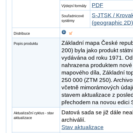
PDF
Výdejní formáty
S-JTSK / Krovak
Souřadnicové
systémy
(geographic 2D)
Distribuce
Základní mapa České republ
Popis produktu
200) byla jako produkt stát
vydávána od roku 1971. Od 
nahrazena produktem nové 
mapového díla, Základní to
250 000 (ZTM 250). Archivo
včetně mimorámových údajů
stavem aktualizace z posle
přechodem na novou edici
Datová sada se již dále neak
Aktualizační cyklus - stav
aktualizace
archiválií.
Stav aktualizace