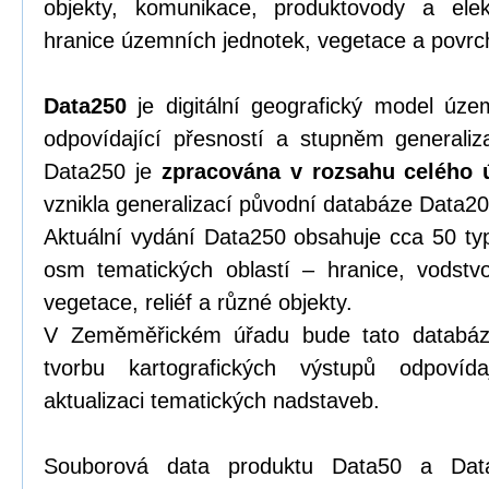
objekty, komunikace, produktovody a elek
hranice územních jednotek, vegetace a povrch,
Data250
je digitální geografický model úze
odpovídající přesností a stupněm generali
Data250 je
zpracována v rozsahu celého 
vznikla generalizací původní databáze Data20
Aktuální vydání Data250 obsahuje cca 50 typ
osm tematických oblastí – hranice, vodstvo
vegetace, reliéf a různé objekty.
V Zeměměřickém úřadu bude tato databáze 
tvorbu kartografických výstupů odpovíd
aktualizaci tematických nadstaveb.
Souborová data produktu Data50 a Dat