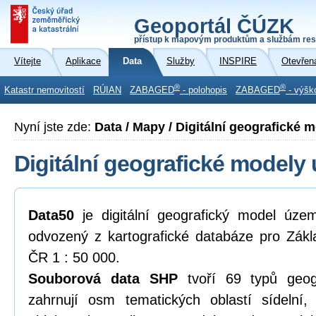
Geoportál ČÚZK
přístup k mapovým produktům a službám res
Vítejte
Aplikace
Data
Služby
INSPIRE
Otevřen
®
®
Katastr nemovitostí
RÚIAN
ZABAGED
- polohopis
ZABAGED
- výšk
Nyní jste zde:
Data / Mapy / Digitální geografické
Digitální geografické modely
Data50
je digitální geografický model úze
odvozený z kartografické databáze pro Zákl
ČR 1 : 50 000.
Souborová data SHP
tvoří 69 typů geogr
zahrnují osm tematických oblastí sídelní,