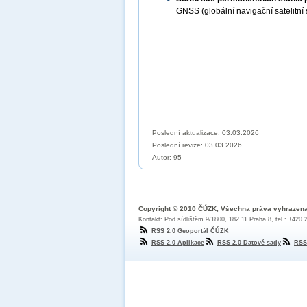
GNSS (globální navigační satelitn
Poslední aktualizace: 03.03.2026
Poslední revize:
03.03.2026
Autor: 95
Copyright © 2010 ČÚZK, Všechna práva vyhrazen
Kontakt: Pod sídlištěm 9/1800, 182 11 Praha 8, tel.: +420
RSS 2.0 Geoportál ČÚZK
RSS 2.0 Aplikace
RSS 2.0 Datové sady
RSS