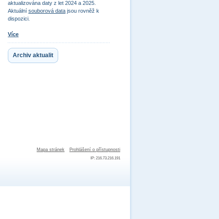
aktualizována daty z let 2024 a 2025.
Aktuální
souborová data
jsou rovněž k
dispozici.
Více
Archiv aktualit
Mapa stránek
Prohlášení o přístupnosti
IP: 216.73.216.191