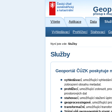
Geop
přístup k ma
Vítejte
Aplikace
Data
Služ
Vyhledávací
Prohlížecí
Stahovací
Ge
Nyní jste zde:
Služby
Služby
Geoportál ČÚZK poskytuje ná
vyhledávací
, umožňující vyhledán
zobrazení obsahu metadat.
prohlížecí
, umožňující zobrazit, pr
prostorových dat
stahovací
, umožňující stažení úpl
geoprocessingové
, umožňující pr
transformační
, umožňující transf
Státní sítě permanentních stanic