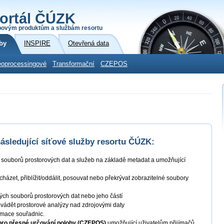
ortál ČÚZK
povým produktům a službám resortu
by
INSPIRE
Otevřená data
oprocessingové
Transformační
CZEPOS
sledující síťové služby resortu ČÚZK:
í souborů prostorových dat a služeb na základě metadat a umožňující
ocházet, přiblížit/oddálit, posouvat nebo překrývat zobrazitelné soubory
ných souborů prostorových dat nebo jeho částí
ovádět prostorové analýzy nad zdrojovými daty
ormace souřadnic.
 pro přesné určování polohy (CZEPOS)
umožňující uživatelům přijímačů