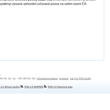
í systémy) výrazné zpřesnění určované pozice na celém území ČR.
a
 284 041 111, fax: +420 284 041 416,
Uživatelská podpora
,
facebook
,
Jak číst RSS kanály
 2.0 Síťové služby
RSS 2.0 INSPIRE
RSS 2.0 Otevřená data