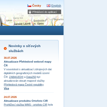
Česky
English
Přihlášení do aplikací
Novinky o síťových
službách
30.07.2026
Aktualizace Přehledové webové mapy
ČR
V souvislosti s aktualizací zdrojových dat
digitálních geografických modelů území
ČR:
ZABAGED®
a
Data250
byl
aktualizován obsah mapové služby
Přehledová mapa České republiky
.
Více
24.07.2026
Aktualizace produktu Ortofoto CIR
Prohlížecí služba WMS - ortofoto CIR
byla