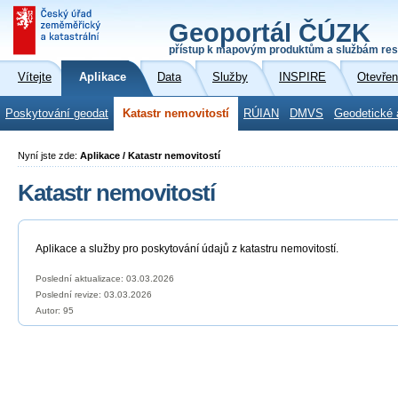
Geoportál ČÚZK
přístup k mapovým produktům a službám res
Vítejte
Aplikace
Data
Služby
INSPIRE
Otevřen
Poskytování geodat
Katastr nemovitostí
RÚIAN
DMVS
Geodetické 
Nyní jste zde:
Aplikace / Katastr nemovitostí
Katastr nemovitostí
Aplikace a služby pro poskytování údajů z katastru nemovitostí.
Poslední aktualizace: 03.03.2026
Poslední revize:
03.03.2026
Autor: 95