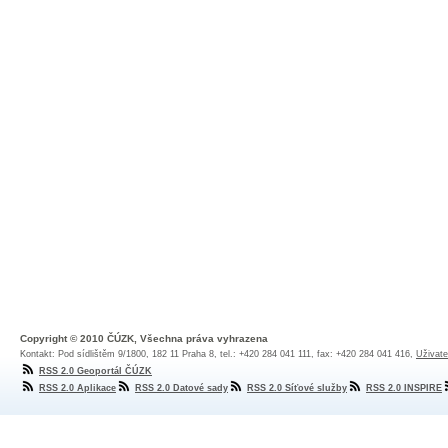
Copyright © 2010 ČÚZK, Všechna práva vyhrazena
Kontakt: Pod sídlištěm 9/1800, 182 11 Praha 8, tel.: +420 284 041 111, fax: +420 284 041 416,
Uživate
RSS 2.0 Geoportál ČÚZK
RSS 2.0 Aplikace
RSS 2.0 Datové sady
RSS 2.0 Síťové služby
RSS 2.0 INSPIRE