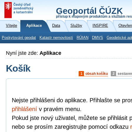
Geoportál ČÚZK
přístup k mapovým produktům a službám res
Vítejte
Aplikace
Data
Služby
INSPIRE
Otevřen
Poskytování geodat
Katastr nemovitostí
RÚIAN
DMVS
Geodetické ap
Nyní jste zde:
Aplikace
Košík
1
obsah košíku
2
sestave
Nejste přihlášeni do aplikace. Přihlašte se p
přihlášení
v pravém menu.
Pokud jste nový uživatel, můžete se přihlásit
nebo se prosím zaregistrujte pomocí odkazu