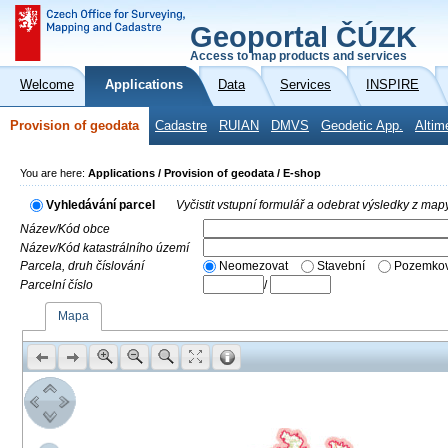
Geoportal ČÚZK
Access to map products and services
Welcome
Applications
Data
Services
INSPIRE
Provision of geodata
Cadastre
RUIAN
DMVS
Geodetic App.
Altim
You are here:
Applications / Provision of geodata / E-shop
Vyhledávání parcel
Vyčistit vstupní formulář a odebrat výsledky z map
Název/Kód obce
Název/Kód katastrálního území
Parcela, druh číslování
Neomezovat
Stavební
Pozemkov
Parcelní číslo
/
Mapa