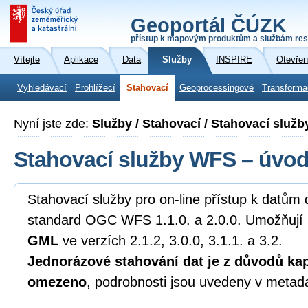
Geoportál ČÚZK
přístup k mapovým produktům a službám res
Vítejte
Aplikace
Data
Služby
INSPIRE
Otevřen
Vyhledávací
Prohlížecí
Stahovací
Geoprocessingové
Transforma
Nyní jste zde:
Služby / Stahovací / Stahovací služ
Stahovací služby WFS – úvo
Stahovací služby pro on-line přístup k datům 
standard OGC WFS 1.1.0. a 2.0.0. Umožňují 
GML
ve verzích 2.1.2, 3.0.0, 3.1.1. a 3.2.
Jednorázové stahování dat je z důvodů kap
omezeno
, podrobnosti jsou uvedeny v metad