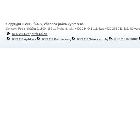
Copyright © 2010 ČÚZK, Všechna práva vyhrazena
Kontakt: Pod sídlištěm 9/1800, 182 11 Praha 8, tel.: +420 284 041 111, fax: +420 284 041 416,
Uživate
RSS 2.0 Geoportál ČÚZK
RSS 2.0 Aplikace
RSS 2.0 Datové sady
RSS 2.0 Síťové služby
RSS 2.0 INSPIRE