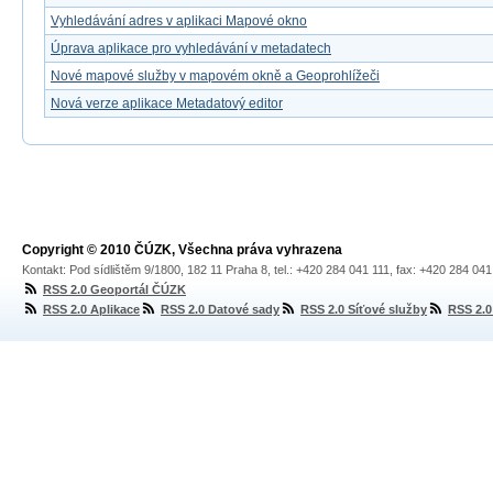
Vyhledávání adres v aplikaci Mapové okno
Úprava aplikace pro vyhledávání v metadatech
Nové mapové služby v mapovém okně a Geoprohlížeči
Nová verze aplikace Metadatový editor
Copyright © 2010 ČÚZK, Všechna práva vyhrazena
Kontakt: Pod sídlištěm 9/1800, 182 11 Praha 8, tel.: +420 284 041 111, fax: +420 284 04
RSS 2.0 Geoportál ČÚZK
RSS 2.0 Aplikace
RSS 2.0 Datové sady
RSS 2.0 Síťové služby
RSS 2.0