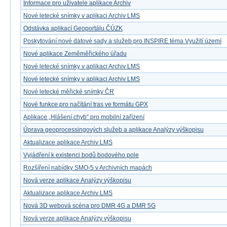
Informace pro uživatele aplikace Archiv
Nové letecké snímky v aplikaci Archiv LMS
Odstávka aplikací Geoportálu ČÚZK
Poskytování nové datové sady a služeb pro INSPIRE téma Využití území
Nové aplikace Zeměměřického úřadu
Nové letecké snímky v aplikaci Archiv LMS
Nové letecké snímky v aplikaci Archiv LMS
Nové letecké měřické snímky ČR
Nové funkce pro načítání tras ve formátu GPX
Aplikace „Hlášení chyb“ pro mobilní zařízení
Úprava geoprocessingových služeb a aplikace Analýzy výškopisu
Aktualizace aplikace Archiv LMS
Vyjádření k existenci bodů bodového pole
Rozšíření nabídky SMO-5 v Archivních mapách
Nová verze aplikace Analýzy výškopisu
Aktualizace aplikace Archiv LMS
Nová 3D webová scéna pro DMR 4G a DMR 5G
Nová verze aplikace Analýzy výškopisu