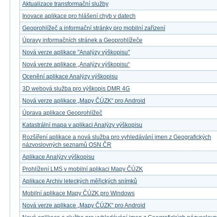
Aktualizace transformační služby
Inovace aplikace pro hlášení chyb v datech
Geoprohlížeč a informační stránky pro mobilní zařízení
Úpravy informačních stránek a Geoprohlížeče
Nová verze aplikace "Analýzy výškopisu"
Nová verze aplikace „Analýzy výškopisu“
Ocenění aplikace Analýzy výškopisu
3D webová služba pro výškopis DMR 4G
Nová verze aplikace „Mapy ČÚZK“ pro Android
Úprava aplikace Geoprohlížeč
Katastrální mapa v aplikaci Analýzy výškopisu
Rozšíření aplikace a nová služba pro vyhledávání jmen z Geografických
názvoslovných seznamů OSN ČR
Aplikace Analýzy výškopisu
Prohlížení LMS v mobilní aplikaci Mapy ČÚZK
Aplikace Archiv leteckých měřických snímků
Mobilní aplikace Mapy ČÚZK pro Windows
Nová verze aplikace „Mapy ČÚZK“ pro Android