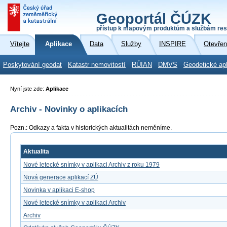
Geoportál ČÚZK
přístup k mapovým produktům a službám res
Vítejte
Aplikace
Data
Služby
INSPIRE
Otevřen
Poskytování geodat
Katastr nemovitostí
RÚIAN
DMVS
Geodetické ap
Nyní jste zde:
Aplikace
Archiv - Novinky o aplikacích
Pozn.: Odkazy a fakta v historických aktualitách neměníme.
Aktualita
Nové letecké snímky v aplikaci Archiv z roku 1979
Nová generace aplikací ZÚ
Novinka v aplikaci E-shop
Nové letecké snímky v aplikaci Archiv
Archiv