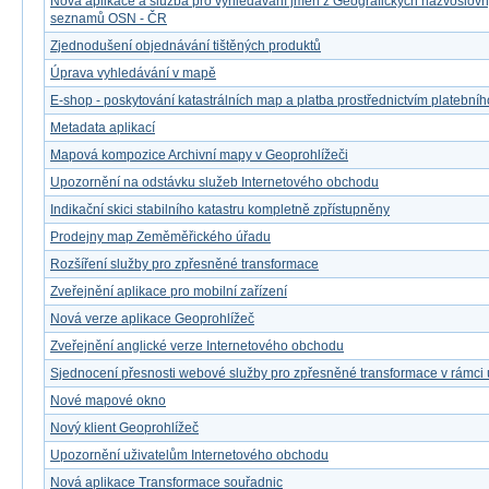
Nová aplikace a služba pro vyhledávání jmen z Geografických názvoslov
seznamů OSN - ČR
Zjednodušení objednávání tištěných produktů
Úprava vyhledávání v mapě
E-shop - poskytování katastrálních map a platba prostřednictvím platebníh
Metadata aplikací
Mapová kompozice Archivní mapy v Geoprohlížeči
Upozornění na odstávku služeb Internetového obchodu
Indikační skici stabilního katastru kompletně zpřístupněny
Prodejny map Zeměměřického úřadu
Rozšíření služby pro zpřesněné transformace
Zveřejnění aplikace pro mobilní zařízení
Nová verze aplikace Geoprohlížeč
Zveřejnění anglické verze Internetového obchodu
Sjednocení přesnosti webové služby pro zpřesněné transformace v rámci
Nové mapové okno
Nový klient Geoprohlížeč
Upozornění uživatelům Internetového obchodu
Nová aplikace Transformace souřadnic