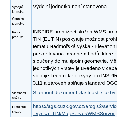
Výdejní jednotka není stanovena
Výdejní
jednotka
Cena za
jednotku
INSPIRE prohlížecí služba WMS pro 
Popis
produktu
TIN (EL TIN) poskytuje možnost proh
tématu Nadmořská výška - ElevationT
prezentována mračnem bodů, které js
sloučeny do multipoint geometrie. M
jednotlivých vrstev je uvedeno v capab
splňuje Technické pokyny pro INSPIRE
3.11 a zároveň splňuje standard OGC
Stáhnout dokument vlastnosti služby
Vlastnosti
služby
https://ags.cuzk.gov.cz/arcgis2/se
Lokalizace
služby
_vyska_TIN/MapServer/WMSServer