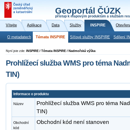
Geoportál ČÚZK
přístup k mapovým produktům a službám res
Vítejte
Aplikace
Data
Služby
INSPIRE
Otevřen
O metadatech
Témata INSPIRE
Síťové služby INSPIRE
Sdílení I
Nyní jste zde:
INSPIRE / Témata INSPIRE / Nadmořská výška
Prohlížecí služba WMS pro téma Nad
TIN)
Informace o produktu
Prohlížecí služba WMS pro téma Na
Název
TIN)
Obchodní kód není stanoven
Obchodní
kód