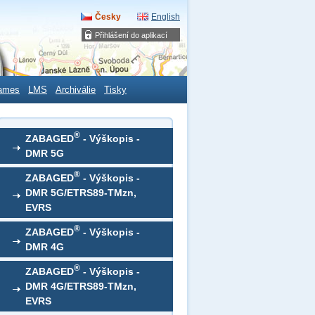
Česky
English
Přihlášení do aplikací
ames
LMS
Archiválie
Tisky
®
ZABAGED
- Výškopis -
DMR 5G
®
ZABAGED
- Výškopis -
DMR 5G/ETRS89-TMzn,
EVRS
®
ZABAGED
- Výškopis -
DMR 4G
®
ZABAGED
- Výškopis -
DMR 4G/ETRS89-TMzn,
EVRS