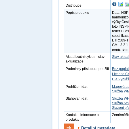
Distribuce
Popis produktu
Data INSP
harmonizov
výšky Česk
toto INSPI
reliéfu Če
specifikac
ETRS89-TM
GML 3.2.1.
popisné in
Aktualizační cyklus - stav
Stav aktua
aktualizace
Podmínky přístupu a použití
Bez popla
Licence C
Dle Vyhláš
Prohlížení dat
Mapová ap
Služba W
Stahování dat
Služba W
Služba At
Stažení př
Kontakt - informace o
Zeměměřick
produktu
Detailní metadata