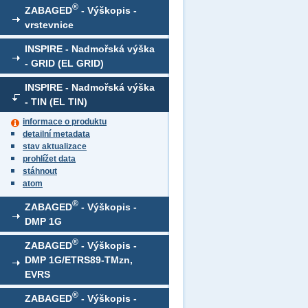
®
ZABAGED
- Výškopis -
vrstevnice
INSPIRE - Nadmořská výška
- GRID (EL GRID)
INSPIRE - Nadmořská výška
- TIN (EL TIN)
informace o produktu
detailní metadata
stav aktualizace
prohlížet data
stáhnout
atom
®
ZABAGED
- Výškopis -
DMP 1G
®
ZABAGED
- Výškopis -
DMP 1G/ETRS89-TMzn,
EVRS
®
ZABAGED
- Výškopis -