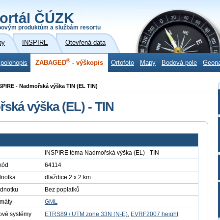
ortál ČÚZK
povým produktům a službám resortu
by
INSPIRE
Otevřená data
®
 polohopis
ZABAGED
- výškopis
Ortofoto
Mapy
Bodová pole
Geon
SPIRE - Nadmořská výška TIN (EL TIN)
ká výška (EL) - TIN
INSPIRE téma Nadmořská výška (EL) - TIN
kód
64114
dnotka
dlaždice 2 x 2 km
ednotku
Bez poplatků
rmáty
GML
ové systémy
ETRS89 / UTM zone 33N (N-E)
,
EVRF2007 height