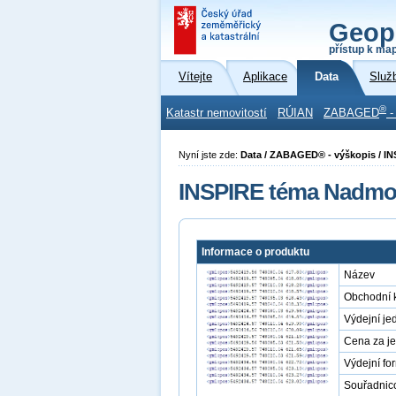
Geop
přístup k ma
Vítejte
Aplikace
Data
Služ
®
Katastr nemovitostí
RÚIAN
ZABAGED
-
Nyní jste zde:
Data / ZABAGED® - výškopis / IN
INSPIRE téma Nadmořs
Informace o produktu
Název
Obchodní 
Výdejní je
Cena za j
Výdejní fo
Souřadnic