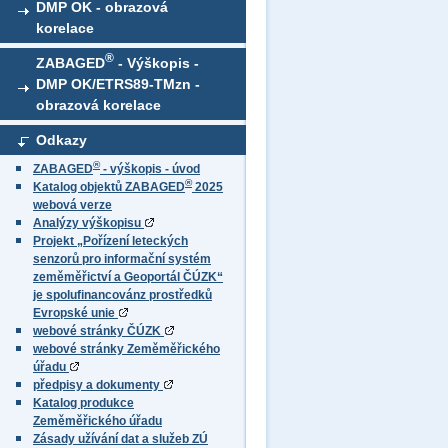
DMP OK - obrazová
korelace
®
ZABAGED
- Výškopis -
DMP OK/ETRS89-TMzn -
obrazová korelace
Odkazy
®
ZABAGED
- výškopis - úvod
®
Katalog objektů ZABAGED
2025
webová verze
Analýzy výškopisu
Projekt „Pořízení leteckých
senzorů pro informační systém
zeměměřictví a Geoportál ČÚZK“
je spolufinancovánz prostředků
Evropské unie
webové stránky ČÚZK
webové stránky Zeměměřického
úřadu
předpisy a dokumenty
Katalog produkce
Zeměměřického úřadu
Zásady užívání dat a služeb ZÚ