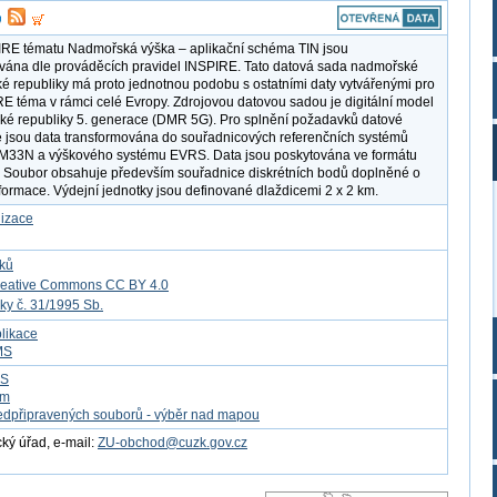
IRE tématu Nadmořská výška – aplikační schéma TIN jsou
ána dle prováděcích pravidel INSPIRE. Tato datová sada nadmořské
é republiky má proto jednotnou podobu s ostatními daty vytvářenými pro
RE téma v rámci celé Evropy. Zdrojovou datovou sadou je digitální model
ské republiky 5. generace (DMR 5G). Pro splnění požadavků datové
e jsou data transformována do souřadnicových referenčních systémů
33N a výškového systému EVRS. Data jsou poskytována ve formátu
 Soubor obsahuje především souřadnice diskrétních bodů doplněné o
formace. Výdejní jednotky jsou definované dlaždicemi 2 x 2 km.
lizace
tků
reative Commons CC BY 4.0
ky č. 31/1995 Sb.
likace
MS
FS
om
edpřipravených souborů - výběr nad mapou
ý úřad, e-mail:
ZU-obchod@cuzk.gov.cz