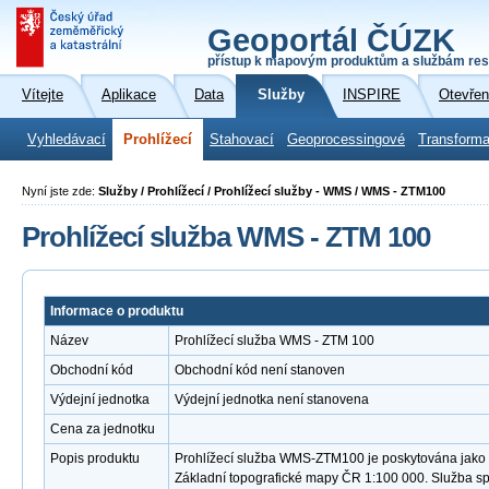
Geoportál ČÚZK
přístup k mapovým produktům a službám res
Vítejte
Aplikace
Data
Služby
INSPIRE
Otevřen
Vyhledávací
Prohlížecí
Stahovací
Geoprocessingové
Transforma
Nyní jste zde:
Služby / Prohlížecí / Prohlížecí služby - WMS / WMS - ZTM100
Prohlížecí služba WMS - ZTM 100
Informace o produktu
Název
Prohlížecí služba WMS - ZTM 100
Obchodní kód
Obchodní kód není stanoven
Výdejní jednotka
Výdejní jednotka není stanovena
Cena za jednotku
Popis produktu
Prohlížecí služba WMS-ZTM100 je poskytována jako v
Základní topografické mapy ČR 1:100 000. Služba s