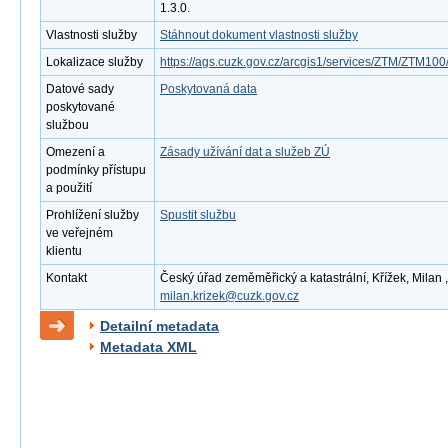
1.3.0.
Vlastnosti služby
Stáhnout dokument vlastnosti služby
Lokalizace služby
https://ags.cuzk.gov.cz/arcgis1/services/ZTM/ZTM1
Datové sady
Poskytovaná data
poskytované
službou
Omezení a
Zásady užívání dat a služeb ZÚ
podmínky přístupu
a použití
Prohlížení služby
Spustit službu
ve veřejném
klientu
Kontakt
Český úřad zeměměřický a katastrální, Křížek, Milan ,
milan.krizek@cuzk.gov.cz
Detailní metadata
Metadata XML