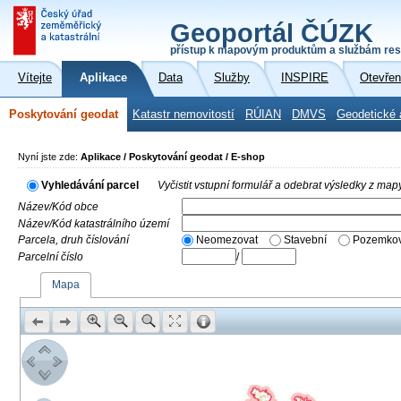
Geoportál ČÚZK
přístup k mapovým produktům a službám res
Vítejte
Aplikace
Data
Služby
INSPIRE
Otevřen
Poskytování geodat
Katastr nemovitostí
RÚIAN
DMVS
Geodetické 
Nyní jste zde:
Aplikace / Poskytování geodat / E-shop
Vyhledávání parcel
Vyčistit vstupní formulář a odebrat výsledky z map
Název/Kód obce
Název/Kód katastrálního území
Parcela, druh číslování
Neomezovat
Stavební
Pozemkov
Parcelní číslo
/
Mapa