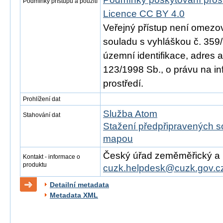
Podmínky přístupu a použití
Licence CC BY 4.0
Veřejný přístup není omezo
souladu s vyhláškou č. 359/
územní identifikace, adres 
123/1998 Sb., o právu na in
prostředí.
Prohlížení dat
Služba Atom
Stahování dat
Stažení předpřipravených s
mapou
Český úřad zeměměřický a ka
Kontakt - informace o
produktu
cuzk.helpdesk@cuzk.gov.c
Detailní metadata
Metadata XML