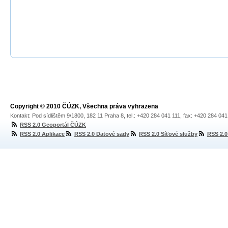
Copyright © 2010 ČÚZK, Všechna práva vyhrazena
Kontakt: Pod sídlištěm 9/1800, 182 11 Praha 8, tel.: +420 284 041 111, fax: +420 284 04
RSS 2.0 Geoportál ČÚZK
RSS 2.0 Aplikace
RSS 2.0 Datové sady
RSS 2.0 Síťové služby
RSS 2.0