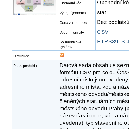
Obchodní kó
Obchodní kód
stát
Výdejní jednotka
Bez poplatk
Cena za jednotku
CSV
Výdejní formáty
ETRS89
,
S-
Souřadnicové
systémy
Distribuce
Datová sada obsahuje sezn
Popis produktu
formátu CSV pro celou Česk
adresní místo jsou uvedeny n
adresního místa, kód a náz
městského obvodu/městské
členěných statutárních měst
městského obvodu Prahy (p
název části obce, kód a náz
uvedena), typ stavebního obje