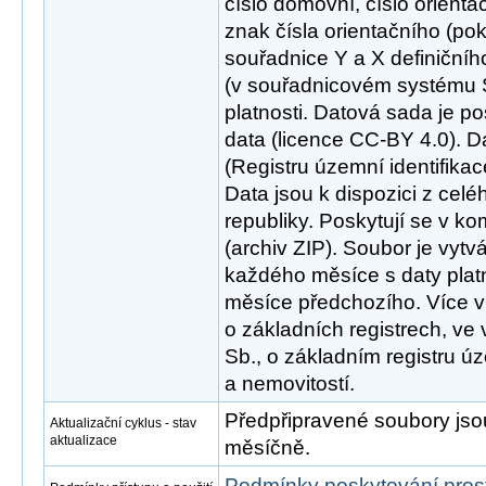
číslo domovní, číslo orienta
znak čísla orientačního (po
souřadnice Y a X definiční
(v souřadnicovém systému 
platnosti. Datová sada je p
data (licence CC-BY 4.0). 
(Registru územní identifikac
Data jsou k dispozici z cel
republiky. Poskytují se v 
(archiv ZIP). Soubor je vytv
každého měsíce s daty plat
měsíce předchozího. Více v
o základních registrech, ve
Sb., o základním registru úz
a nemovitostí.
Předpřipravené soubory js
Aktualizační cyklus - stav
aktualizace
měsíčně.
Podmínky poskytování pros