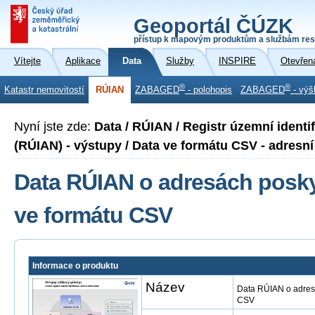
Geoportál ČÚZK
přístup k mapovým produktům a službám res
Vítejte
Aplikace
Data
Služby
INSPIRE
Otevřen
®
®
Katastr nemovitostí
RÚIAN
ZABAGED
- polohopis
ZABAGED
- výš
Nyní jste zde:
Data / RÚIAN / Registr územní identi
(RÚIAN) - výstupy / Data ve formátu CSV - adresní 
Data RÚIAN o adresách posky
ve formátu CSV
Informace o produktu
Název
Data RÚIAN o adresá
CSV