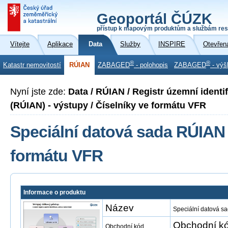
Geoportál ČÚZK
přístup k mapovým produktům a službám res
Vítejte
Aplikace
Data
Služby
INSPIRE
Otevřen
®
®
Katastr nemovitostí
RÚIAN
ZABAGED
- polohopis
ZABAGED
- výš
Nyní jste zde:
Data / RÚIAN / Registr územní identi
(RÚIAN) - výstupy / Číselníky ve formátu VFR
Speciální datová sada RÚIAN 
formátu VFR
Informace o produktu
Název
Speciální datová s
Obchodní kó
Obchodní kód