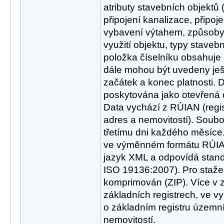
atributy stavebních objektů
připojení kanalizace, připoje
vybavení výtahem, způsoby
využití objektu, typy staveb
položka číselníku obsahuje 
dále mohou být uvedeny ješt
začátek a konec platnosti. 
poskytována jako otevřená 
Data vychází z RÚIAN (regis
adres a nemovitostí). Soubo
třetímu dni každého měsíce
ve výměnném formátu RÚIAN
jazyk XML a odpovídá stan
ISO 19136:2007). Pro staže
komprimován (ZIP). Více v 
základních registrech, ve v
o základním registru územní 
nemovitostí.