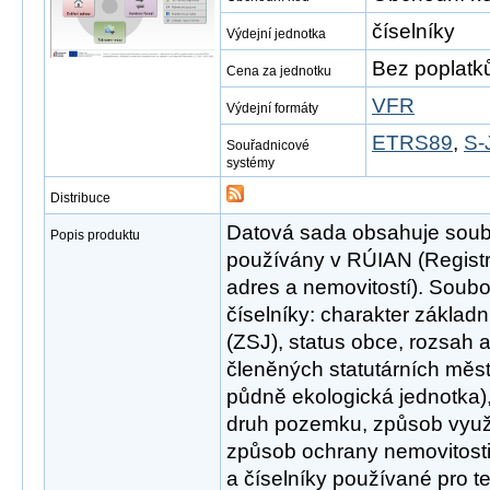
číselníky
Výdejní jednotka
Bez poplatk
Cena za jednotku
VFR
Výdejní formáty
ETRS89
,
S-
Souřadnicové
systémy
Distribuce
Datová sada obsahuje soubor
Popis produktu
používány v RÚIAN (Registr
adres a nemovitostí). Soubo
číselníky: charakter základn
(ZSJ), status obce, rozsah 
členěných statutárních měs
půdně ekologická jednotka),
druh pozemku, způsob využi
způsob ochrany nemovitosti
a číselníky používané pro 