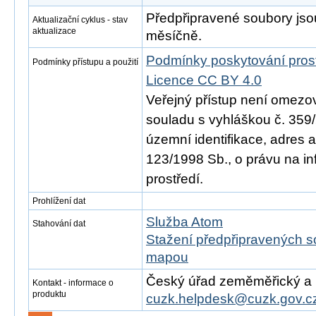
Předpřipravené soubory js
Aktualizační cyklus - stav
aktualizace
měsíčně.
Podmínky poskytování pros
Podmínky přístupu a použití
Licence CC BY 4.0
Veřejný přístup není omezo
souladu s vyhláškou č. 359/
územní identifikace, adres 
123/1998 Sb., o právu na in
prostředí.
Prohlížení dat
Služba Atom
Stahování dat
Stažení předpřipravených s
mapou
Český úřad zeměměřický a ka
Kontakt - informace o
produktu
cuzk.helpdesk@cuzk.gov.c