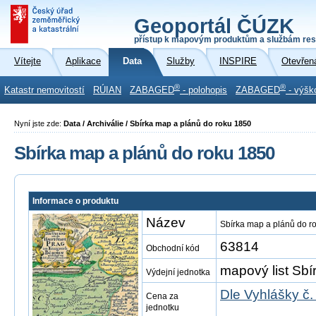
Geoportál ČÚZK
přístup k mapovým produktům a službám res
Vítejte
Aplikace
Data
Služby
INSPIRE
Otevřen
®
®
Katastr nemovitostí
RÚIAN
ZABAGED
- polohopis
ZABAGED
- výšk
Nyní jste zde:
Data / Archiválie / Sbírka map a plánů do roku 1850
Sbírka map a plánů do roku 1850
Informace o produktu
Název
Sbírka map a plánů do r
63814
Obchodní kód
mapový list Sbír
Výdejní jednotka
Dle Vyhlášky č.
Cena za
jednotku