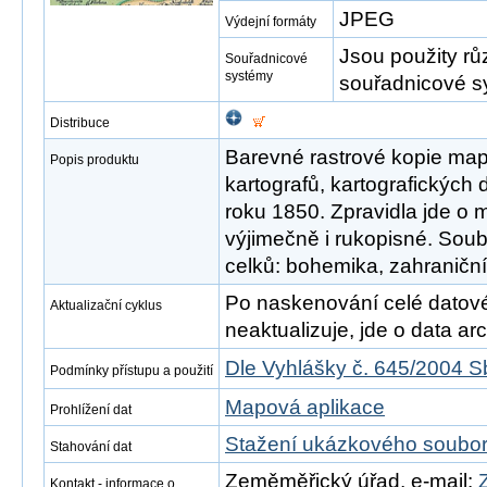
JPEG
Výdejní formáty
Jsou použity rů
Souřadnicové
systémy
souřadnicové s
Distribuce
Barevné rastrové kopie map
Popis produktu
kartografů, kartografických 
roku 1850. Zpravidla jde o m
výjimečně i rukopisné. Soubo
celků: bohemika, zahraniční
Po naskenování celé datové s
Aktualizační cyklus
neaktualizuje, jde o data arch
Dle Vyhlášky č. 645/2004 S
Podmínky přístupu a použití
Mapová aplikace
Prohlížení dat
Stažení ukázkového soubo
Stahování dat
Zeměměřický úřad, e-mail:
Kontakt - informace o