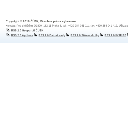
Copyright © 2010 ČÚZK, Všechna práva vyhrazena
Kontakt: Pod sídlištěm 9/1800, 182 11 Praha 8, tel.: +420 284 041 111, fax: +420 284 041 416,
Uživate
RSS 2.0 Geoportál ČÚZK
RSS 2.0 Aplikace
RSS 2.0 Datové sady
RSS 2.0 Síťové služby
RSS 2.0 INSPIRE