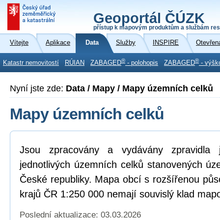
Geoportál ČÚZK
přístup k mapovým produktům a službám res
Vítejte
Aplikace
Data
Služby
INSPIRE
Otevřen
®
®
Katastr nemovitostí
RÚIAN
ZABAGED
- polohopis
ZABAGED
- výšk
Nyní jste zde:
Data / Mapy / Mapy územních celků
Mapy územních celků
Jsou zpracovány a vydávány zpravidla
jednotlivých územních celků stanovených ú
České republiky. Mapa obcí s rozšířenou pů
krajů ČR 1:250 000 nemají souvislý klad mapo
Poslední aktualizace: 03.03.2026