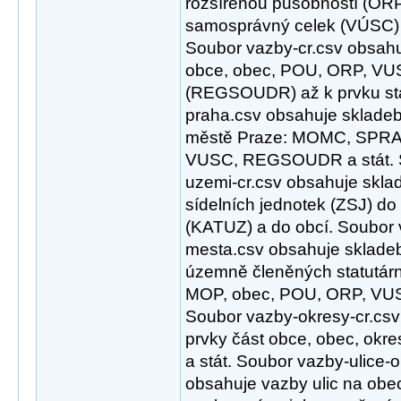
rozšířenou působností (ORP
samosprávný celek (VÚSC) 
Soubor vazby-cr.csv obsahu
obce, obec, POU, ORP, VUS
(REGSOUDR) až k prvku stá
praha.csv obsahuje skladeb
městě Praze: MOMC, SPRA
VUSC, REGSOUDR a stát. S
uzemi-cr.csv obsahuje skla
sídelních jednotek (ZSJ) do
(KATUZ) a do obcí. Soubor 
mesta.csv obsahuje sklade
územně členěných statutá
MOP, obec, POU, ORP, VU
Soubor vazby-okresy-cr.cs
prvky část obce, obec, okres
a stát. Soubor vazby-ulice-ob
obsahuje vazby ulic na obe