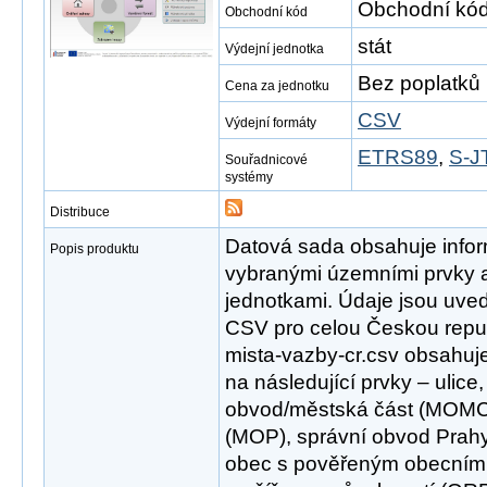
Obchodní kód
Obchodní kód
stát
Výdejní jednotka
Bez poplatků
Cena za jednotku
CSV
Výdejní formáty
ETRS89
,
S-J
Souřadnicové
systémy
Distribuce
Datová sada obsahuje info
Popis produktu
vybranými územními prvky 
jednotkami. Údaje jsou uv
CSV pro celou Českou repub
mista-vazby-cr.csv obsahuj
na následující prvky – ulice
obvod/městská část (MOMC
(MOP), správní obvod Pra
obec s pověřeným obecním