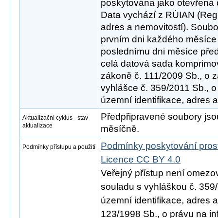
poskytována jako otevřená 
Data vychází z RÚIAN (Regis
adres a nemovitostí). Soub
prvním dni každého měsíce 
poslednímu dni měsíce před
celá datová sada komprimov
zákoně č. 111/2009 Sb., o z
vyhlášce č. 359/2011 Sb., o
územní identifikace, adres a
Předpřipravené soubory js
Aktualizační cyklus - stav
aktualizace
měsíčně.
Podmínky poskytování pros
Podmínky přístupu a použití
Licence CC BY 4.0
Veřejný přístup není omezo
souladu s vyhláškou č. 359/
územní identifikace, adres 
123/1998 Sb., o právu na in