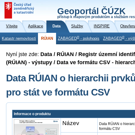
Geoportál ČÚZK
přístup k mapovým produktům a službám res
Vítejte
Aplikace
Data
Služby
INSPIRE
Otevřen
®
®
Katastr nemovitostí
RÚIAN
ZABAGED
- polohopis
ZABAGED
- výš
Nyní jste zde:
Data / RÚIAN / Registr územní identi
(RÚIAN) - výstupy / Data ve formátu CSV - hierarch
Data RÚIAN o hierarchii prv
pro stát ve formátu CSV
Informace o produktu
Název
Data RÚIAN o hierarch
formátu CSV