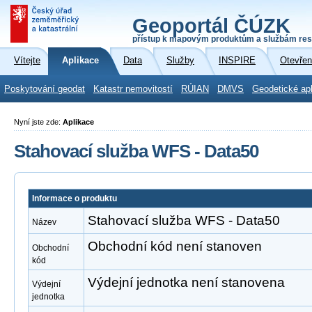
Geoportál ČÚZK
přístup k mapovým produktům a službám res
Vítejte
Aplikace
Data
Služby
INSPIRE
Otevřen
Poskytování geodat
Katastr nemovitostí
RÚIAN
DMVS
Geodetické ap
Nyní jste zde:
Aplikace
Stahovací služba WFS - Data50
Informace o produktu
Stahovací služba WFS - Data50
Název
Obchodní kód není stanoven
Obchodní
kód
Výdejní jednotka není stanovena
Výdejní
jednotka