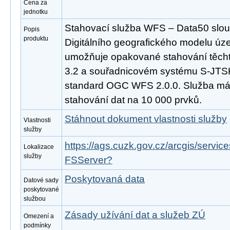
Cena za
jednotku
Stahovací služba WFS – Data50 slouž
Popis
produktu
Digitálního geografického modelu úz
umožňuje opakované stahování těcht
3.2 a souřadnicovém systému S-JTSK
standard OGC WFS 2.0.0. Služba m
stahování dat na 10 000 prvků.
Stáhnout dokument vlastnosti služby
Vlastnosti
služby
https://ags.cuzk.gov.cz/arcgis/serv
Lokalizace
služby
FSServer?
Poskytovaná data
Datové sady
poskytované
službou
Zásady užívání dat a služeb ZÚ
Omezení a
podmínky