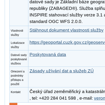
datové sady je Základní báze geogra
republiky (ZABAGED®). Služba splňu
INSPIRE stahovací služby verze 3.1 
standard OGC WFS 2.0.0.
Stáhnout dokument vlastnosti služby
Vlastnosti
služby
https://geoportal.cuzk.gov.cz/geoserv
Lokalizace
služby
Poskytovaná data
Datové sady
poskytované
službou
Zásady užívání dat a služeb ZÚ
Omezení a
podmínky
přístupu a
použití
Český úřad zeměměřický a katastráln
Kontakt
, tel: +420 284 041 598 , e-mail:
vero