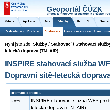
Geoportál ČÚZK
přístup k mapovým produktům a službám res
Vítejte
Aplikace
Data
Služby
INSPIRE
Otevřen
Vyhledávací
Prohlížecí
Stahovací
Geoprocessingové
Transforma
Nyní jste zde:
Služby / Stahovací / Stahovací služb
letecká doprava (TN_AIR)
INSPIRE stahovací služba WF
Dopravní sítě-letecká doprav
Informace o produktu
INSPIRE stahovací služba WFS pro t
Název
letecká doprava (TN_AIR)