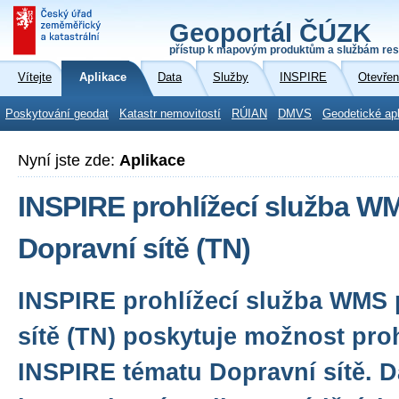
Geoportál ČÚZK
přístup k mapovým produktům a službám res
Vítejte
Aplikace
Data
Služby
INSPIRE
Otevřen
Poskytování geodat
Katastr nemovitostí
RÚIAN
DMVS
Geodetické ap
Nyní jste zde:
Aplikace
INSPIRE prohlížecí služba W
Dopravní sítě (TN)
INSPIRE prohlížecí služba WMS 
sítě (TN) poskytuje možnost proh
INSPIRE tématu Dopravní sítě. D