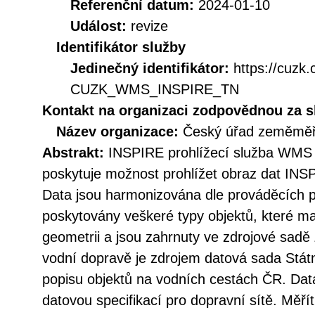
Referenční datum:
2024-01-10
Událost:
revize
Identifikátor služby
Jedinečný identifikátor:
https://cuzk
CUZK_WMS_INSPIRE_TN
Kontakt na organizaci zodpovědnou za s
Název organizace:
Český úřad zeměměři
Abstrakt:
INSPIRE prohlížecí služba WMS 
poskytuje možnost prohlížet obraz dat INS
Data jsou harmonizována dle prováděcích 
poskytovány veškeré typy objektů, které ma
geometrii a jsou zahrnuty ve zdrojové sa
vodní dopravě je zdrojem datová sada Státn
popisu objektů na vodních cestách ČR. Dat
datovou specifikací pro dopravní sítě. Měří