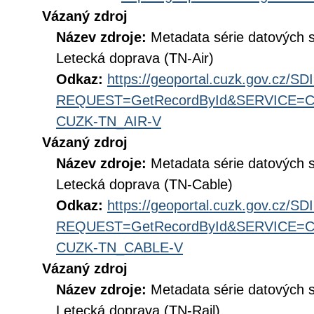
Vázaný zdroj
Název zdroje:
Metadata série datových 
Letecká doprava (TN-Air)
Odkaz:
https://geoportal.cuzk.gov.cz/S
REQUEST=GetRecordById&SERVICE=CS
CUZK-TN_AIR-V
Vázaný zdroj
Název zdroje:
Metadata série datových 
Letecká doprava (TN-Cable)
Odkaz:
https://geoportal.cuzk.gov.cz/S
REQUEST=GetRecordById&SERVICE=CS
CUZK-TN_CABLE-V
Vázaný zdroj
Název zdroje:
Metadata série datových 
Letecká doprava (TN-Rail)