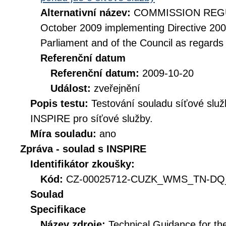
Alternativní název:
COMMISSION REGUL
October 2009 implementing Directive 20
Parliament and of the Council as regards
Referenční datum
Referenční datum:
2009-10-20
Událost:
zveřejnění
Popis testu:
Testování souladu síťové služ
INSPIRE pro síťové služby.
Míra souladu:
ano
Zpráva - soulad s INSPIRE
Identifikátor zkoušky:
Kód:
CZ-00025712-CUZK_WMS_TN-DQ_D
Soulad
Specifikace
Název zdroje:
Technical Guidance for t