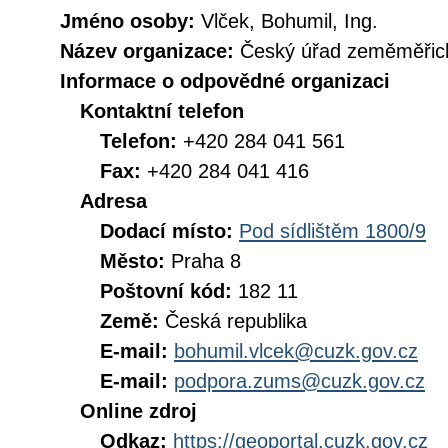
Jméno osoby:
Vlček, Bohumil, Ing.
Název organizace:
Český úřad zeměměřick
Informace o odpovědné organizaci
Kontaktní telefon
Telefon:
+420 284 041 561
Fax:
+420 284 041 416
Adresa
Dodací místo:
Pod sídlištěm 1800/9
Město:
Praha 8
Poštovní kód:
182 11
Země:
Česká republika
E-mail:
bohumil.vlcek@cuzk.gov.cz
E-mail:
podpora.zums@cuzk.gov.cz
Online zdroj
Odkaz:
https://geoportal.cuzk.gov.cz