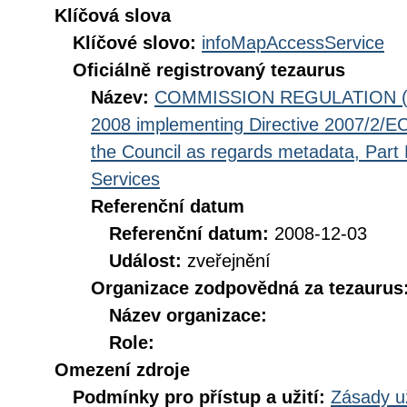
Klíčová slova
Klíčové slovo:
infoMapAccessService
Oficiálně registrovaný tezaurus
Název:
COMMISSION REGULATION (EC
2008 implementing Directive 2007/2/EC
the Council as regards metadata, Part D
Services
Referenční datum
Referenční datum:
2008-12-03
Událost:
zveřejnění
Organizace zodpovědná za tezaurus
Název organizace:
Role:
Omezení zdroje
Podmínky pro přístup a užití:
Zásady u