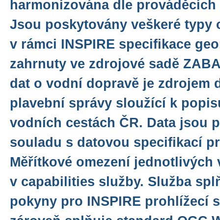
harmonizována dle prováděcích 
Jsou poskytovány veškeré typy o
v rámci INSPIRE specifikace geo
zahrnuty ve zdrojové sadě ZAB
dat o vodní dopravě je zdrojem 
plavební správy sloužící k popis
vodních cestách ČR. Data jsou 
souladu s datovou specifikací pr
Měřítkové omezení jednotlivých 
v capabilities služby. Služba sp
pokyny pro INSPIRE prohlížecí sl