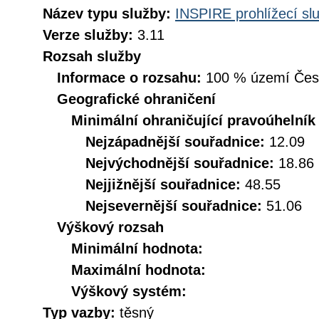
Název typu služby:
INSPIRE prohlížecí sl
Verze služby:
3.11
Rozsah služby
Informace o rozsahu:
100 % území České
Geografické ohraničení
Minimální ohraničující pravoúhelník
Nejzápadnější souřadnice:
12.09
Nejvýchodnější souřadnice:
18.86
Nejjižnější souřadnice:
48.55
Nejsevernější souřadnice:
51.06
Výškový rozsah
Minimální hodnota:
Maximální hodnota:
Výškový systém:
Typ vazby:
těsný