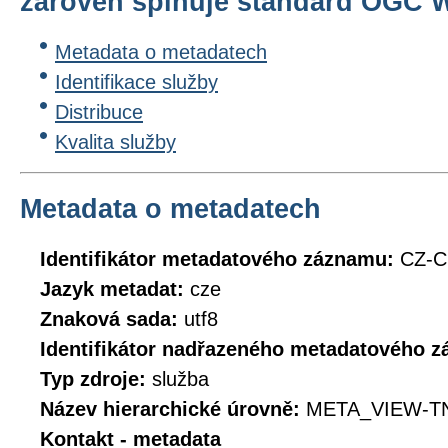
zároveň splňuje standard OGC WM
Metadata o metadatech
Identifikace služby
Distribuce
Kvalita služby
Metadata o metadatech
Identifikátor metadatového záznamu:
CZ-C
Jazyk metadat:
cze
Znaková sada:
utf8
Identifikátor nadřazeného metadatového 
Typ zdroje:
služba
Název hierarchické úrovně:
META_VIEW-T
Kontakt - metadata