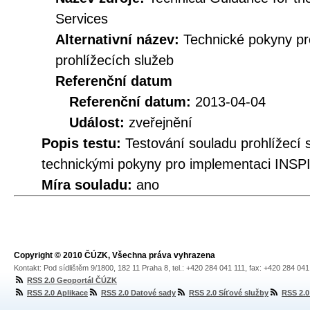
Services
Alternativní název:
Technické pokyny p
prohlížecích služeb
Referenční datum
Referenční datum:
2013-04-04
Událost:
zveřejnění
Popis testu:
Testování souladu prohlížec
technickými pokyny pro implementaci INSPI
Míra souladu:
ano
Copyright © 2010 ČÚZK, Všechna práva vyhrazena
Kontakt: Pod sídlištěm 9/1800, 182 11 Praha 8, tel.: +420 284 041 111, fax: +420 284 04
RSS 2.0 Geoportál ČÚZK
RSS 2.0 Aplikace
RSS 2.0 Datové sady
RSS 2.0 Síťové služby
RSS 2.0