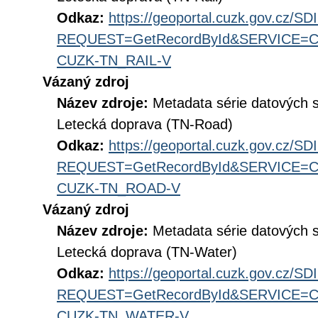
Odkaz:
https://geoportal.cuzk.gov.cz/S
REQUEST=GetRecordById&SERVICE=CS
CUZK-TN_RAIL-V
Vázaný zdroj
Název zdroje:
Metadata série datových 
Letecká doprava (TN-Road)
Odkaz:
https://geoportal.cuzk.gov.cz/S
REQUEST=GetRecordById&SERVICE=CS
CUZK-TN_ROAD-V
Vázaný zdroj
Název zdroje:
Metadata série datových 
Letecká doprava (TN-Water)
Odkaz:
https://geoportal.cuzk.gov.cz/S
REQUEST=GetRecordById&SERVICE=CS
CUZK-TN_WATER-V