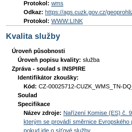
Protokol:
wms
Odkaz:
https://ags.cuzk.gov.cz/geoprohl
Protokol:
WWW:LINK
Kvalita služby
Úroveň působnosti
Úroveň popisu kvality:
služba
Zpráva - soulad s INSPIRE
Identifikátor zkoušky:
Kód:
CZ-00025712-CUZK_WMS_TN-DQ_D
Soulad
Specifikace
Název zdroje:
Nařízení Komise (ES) č. 9
kterým se provádí směrnice Evropského 
pokud jde o síťové služby