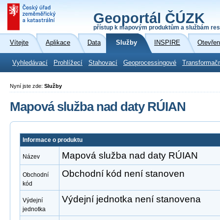
Geoportál ČÚZK
přístup k mapovým produktům a službám res
Vítejte
Aplikace
Data
Služby
INSPIRE
Otevřen
Vyhledávací
Prohlížecí
Stahovací
Geoprocessingové
Transformač
Nyní jste zde:
Služby
Mapová služba nad daty RÚIAN
Informace o produktu
Mapová služba nad daty RÚIAN
Název
Obchodní kód není stanoven
Obchodní
kód
Výdejní jednotka není stanovena
Výdejní
jednotka