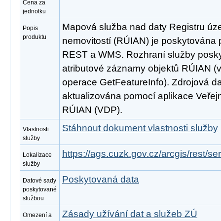
Cena za
jednotku
Mapová služba nad daty Registru úze
Popis
produktu
nemovitostí (RÚIAN) je poskytována p
REST a WMS. Rozhraní služby poskyt
atributové záznamy objektů RÚIAN 
operace GetFeatureInfo). Zdrojová d
aktualizována pomocí aplikace Veřejn
RÚIAN (VDP).
Stáhnout dokument vlastnosti služby
Vlastnosti
služby
https://ags.cuzk.gov.cz/arcgis/rest/
Lokalizace
služby
Poskytovaná data
Datové sady
poskytované
službou
Zásady užívání dat a služeb ZÚ
Omezení a