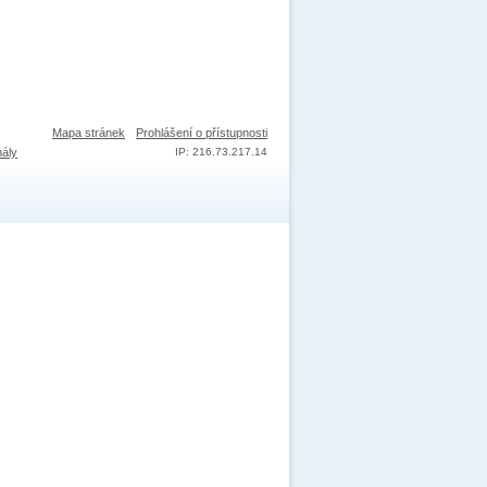
Mapa stránek
Prohlášení o přístupnosti
nály
IP: 216.73.217.14