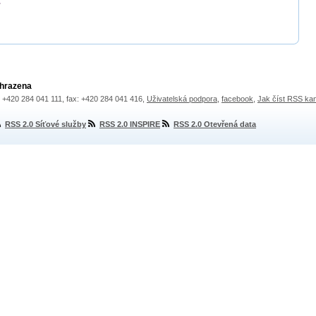
yhrazena
.: +420 284 041 111, fax: +420 284 041 416,
Uživatelská podpora
,
facebook
,
Jak číst RSS ka
RSS 2.0 Síťové služby
RSS 2.0 INSPIRE
RSS 2.0 Otevřená data