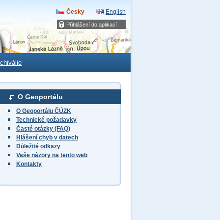
Česky
English
Přihlášení do aplikací
chiválie
O Geoportálu
O Geoportálu ČÚZK
Technické požadavky
Časté otázky (FAQ)
Hlášení chyb v datech
Důležité odkazy
Vaše názory na tento web
Kontakty