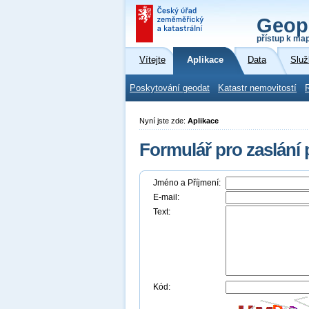
Geop
přístup k ma
Vítejte
Aplikace
Data
Služ
Poskytování geodat
Katastr nemovitostí
Nyní jste zde:
Aplikace
Formulář pro zaslání
Jméno a Příjmení:
E-mail:
Text:
Kód: