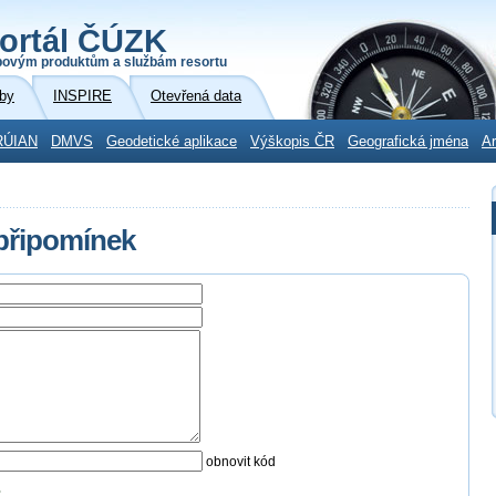
ortál ČÚZK
povým produktům a službám resortu
by
INSPIRE
Otevřená data
RÚIAN
DMVS
Geodetické aplikace
Výškopis ČR
Geografická jména
Ar
 připomínek
obnovit kód