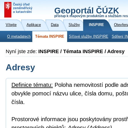
Geoportál ČÚZK
přístup k mapovým produktům a službám res
Vítejte
Aplikace
Data
Služby
INSPIRE
Otevřen
O metadatech
Témata INSPIRE
Síťové služby INSPIRE
Sdílení I
Nyní jste zde:
INSPIRE / Témata INSPIRE / Adresy
Adresy
Definice tématu:
Poloha nemovitostí podle adre
obvykle pomocí názvu ulice, čísla domu, poš
čísla.
Prostorové informace jsou poskytovány prostř
prostorových objektů:
Adresy (Address).