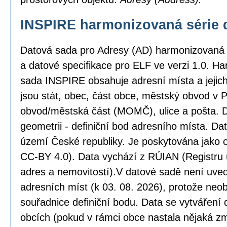
INSPIRE harmonizovaná série 
Datová sada pro Adresy (AD) harmonizovaná
a datové specifikace pro ELF ve verzi 1.0. H
sada INSPIRE obsahuje adresní místa a jejic
jsou stát, obec, část obce, městský obvod v
obvod/městská část (MOMČ), ulice a pošta. D
geometrii - definiční bod adresního místa. Da
území České republiky. Je poskytována jako o
CC-BY 4.0). Data vychází z RÚIAN (Registru ú
adres a nemovitostí).V datové sadě není uved
adresních míst (k 03. 08. 2026), protože neob
souřadnice definiční bodu. Data se vytváření 
obcích (pokud v rámci obce nastala nějaká zm