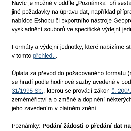
Navíc je možné v oddíle „Poznámka“ při sesta
jiné požadavky na úpravu dat, například přípr
nabídce Eshopu či exportního nástroje Geopr
vyskladnění souborů ve specifické výdejní jed
Formáty a výdejní jednotky, které nabízíme s
v tomto
přehledu
.
Úplata za převod do požadovaného formátu (n
se hradí podle hodinové sazby uvedené v bod
31/1995 Sb.
, kterou se provádí zákon
č. 200/
zeměměřictví a o změně a doplnění některých
jeho zavedením v platném znění.
Poznámky:
Podání žádosti o předání dat na