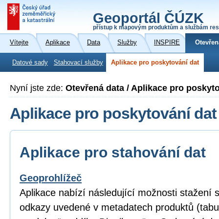
Geoportál ČÚZK
přístup k mapovým produktům a službám res
Vítejte
Aplikace
Data
Služby
INSPIRE
Otevřen
Datové sady
Stahovací služby
Aplikace pro poskytování dat
Nyní jste zde:
Otevřená data / Aplikace pro poskyt
Aplikace pro poskytování dat
Aplikace pro stahování dat
Geoprohlížeč
Aplikace nabízí následující možnosti stažení
odkazy uvedené v metadatech produktů (tabu