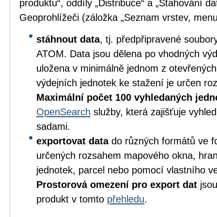
produktu“, oddíly „Distribuce“ a „Stahování da
Geoprohlížeči (záložka „Seznam vrstev, menu
stáhnout data
, tj. předpřipravené soubo
ATOM. Data jsou dělena po vhodných výd
uložena v minimálně jednom z otevřených
výdejních jednotek ke stažení je určen 
Maximální počet 100 vyhledaných jedn
OpenSearch
služby, která zajišťuje vyhl
sadami.
exportovat data
do různých formátů ve 
určených rozsahem mapového okna, hran
jednotek, parcel nebo pomocí vlastního v
Prostorová omezení pro export dat
jsou
produkt v tomto
přehledu
.