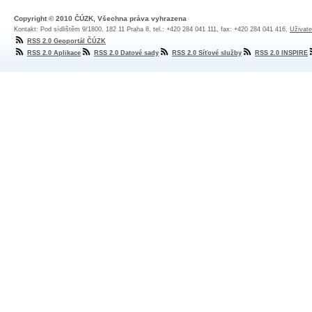
Copyright © 2010 ČÚZK, Všechna práva vyhrazena
Kontakt: Pod sídlištěm 9/1800, 182 11 Praha 8, tel.: +420 284 041 111, fax: +420 284 041 416,
Uživate
RSS 2.0 Geoportál ČÚZK
RSS 2.0 Aplikace
RSS 2.0 Datové sady
RSS 2.0 Síťové služby
RSS 2.0 INSPIRE